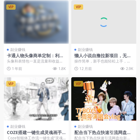
VIP
VIP
副业赚钱
副业赚钱
卡通人物头像商单定制：利用
懒人小说自撸拉新项目，无需
AI轻松变现涨粉的流量密码！
流量，在家也能做的副业
头像和表情包一直是流量和收益的
操作简单，新手也能轻松上手，收
常青树。无论是小红书还是公众
益每天稳定后台实时可查，稳定无
1 年前
1.8K
12 月前
2.9K
号，头像和表情包的流量...
风控
VIP
VIP
副业赚钱
副业赚钱
COZE搭建一键生成灵魂画手
配合当下热点快速引流网盘拉
短视频工作流
新【TFboys十周年演唱会直
Coze智能体工作流一键生成“灵魂
配合当下热点快速引流网盘拉新【T