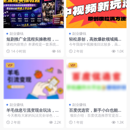
副业赚钱
副业赚钱
短剧推广全流程实操教程，账
轻松原创，高效爆款领域揭
号定位选剧剪辑发布技巧，零
秘！
课程内容简介 本课程是一套系统化
今年我做中视频项目比较多，虽然
基础也能快速上手出单
的短剧推广“发行人计划”实操教程，
做中视频不用去引流，但无论是原
14 小时前
66
2 年前
1.0K
专为零基础或初...
创还是伪原创，创作内...
VIP
VIP
副业赚钱
副业赚钱
羊毛信息引流变现全玩法，年
百度优选官，新手小白也能做
轻市场引流必备
的赚钱项目，可矩阵操作
今天教给大家的玩法完全绿色，而
项目介绍：百度优选推荐官是百度
且流量非常猛，真的可以说是长期
官方推出的​​智能购物决策平台兼零
2 年前
2.2K
1 年前
1.3K
的引流变...
门槛...