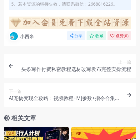
5、若本资源的链接失效，请联系微信：2668816226。
小西米
分享
收藏
点赞(
0
)
上一篇
头条写作付费私密教程选材改写发布完整实操流程
下一篇
AI宠物变现全攻略：视频教程+MJ参数+指令合集，
挖掘萌宠市场无限商机
相关文章
VIP
VIP