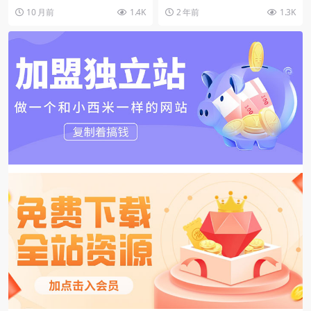
播】
画手“短视频全流程保姆级教学...
Fboys十周年演唱会直播】热点事件
10 月前
1.4K
2 年前
1.3K
自带流量和关...