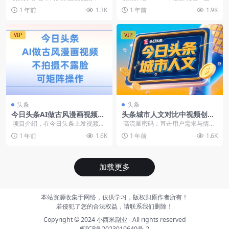
入1k+
矩阵日入3000+
了播放量，平台就给你打钱。跟其
最火！简单零成本！0粉丝照样有收
1 年前
1.3K
1 年前
1.9K
他平台的创作激励差...
益，复制粘贴即...
VIP
VIP
头条
头条
今日头条AI做古风漫画视频，
头条城市人文对比中视频创作
不拍摄不露脸，可矩阵操作
与变现指南，高流量赛道解析
项目介绍，在今日头条上发视频，
高流量密码：直击用户需求与情感
有了播放量，平台就给你打钱。跟
共鸣快节奏的现代生活，让用户对
1 年前
1.6K
1 年前
1.6K
其他平台...
信息获取...
加载更多
本站资源收集于网络，仅供学习，版权归原作者所有！
若侵犯了您的合法权益，请联系我们删除！
Copyright © 2024
小西米副业
- All rights reserved
闽ICP备2023010640号-2