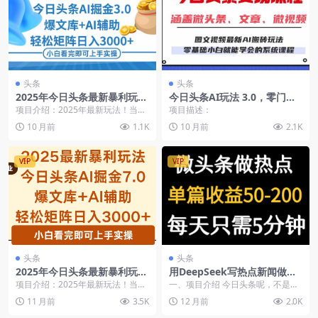
头条
头条
2025年今日头条最新暴利玩法
今日头条AI玩法 3.0，零门槛
3.0，一键生成爆款，轻松实现
操作，小白每天2小时照做就
项目介绍：2025年最新玩法！当下
项目描述：
矩阵日入3000+
能日入300+
最火！简单零成本！0粉丝照样有收
10 月前
1.1K
10 月前
2.1K
益，复制粘贴即...
VIP
VIP
头条
头条
2025年今日头条最新暴利玩法
用DeepSeek写热点新闻做微
7.0，一键生成爆款，轻松实现
头条，1分钟1条日收益200+
项目介绍：2025年最新玩法！当下
一、项目介绍 今日头条呢，不是一
矩阵日入3000+
最火！简单零成本！0粉丝照样有收
个特别稳定的平台，流量有高有
11 月前
3.5K
12 月前
2.0K
益，复制粘贴即...
低，少的时候几十块，...