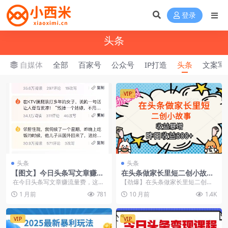
登录
头条
自媒体
全部
百家号
公众号
IP打造
头条
文案写
VIP
头条
头条
【图文】今日头条写文章赚生
在头条做家长里短二创小故
活费
事，收益暴增，月入2W+
在今日头条写文章赚流量费，这个
【劲爆】在头条做家长里短二创小
项目不新鲜了。就是在头条上发文
故事，收益暴增，月入2W+
1 月前
781
10 月前
1.4K
章，有人...
VIP
VIP