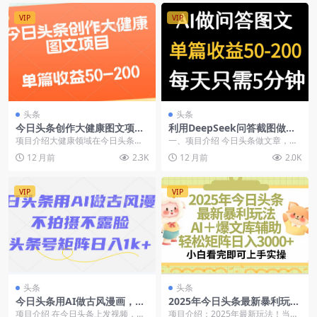
VIP
VIP
头条
头条
今日头条创作大健康图文项
利用DeepSeek问答截图做今
目，单篇收益50-200
日头条图文，单篇收益50-200
项目介绍大健康领域在今日头条是
一、项目介绍 今日头条做文章，万
比较受欢迎的，因为头条的主要用
次阅读收益在5-20块，前期账号权
12 月前
2.3K
12 月前
2.0K
户是35岁以上的男士...
重较低，浏览性...
VIP
VIP
头条
头条
今日头条用AI做古风漫画，不
2025年今日头条最新暴利玩
拍摄，不露脸，头条号矩阵日
法，一键生成爆款，轻松实现
项目介绍 在今日头条上发视频，有
项目介绍：2025年最新玩法！当下