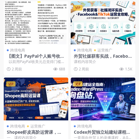
VIP
跨境电商
跨境电商
运营推广
【图文】PayPal个人账号收
外贸社媒获客实战，Faceboo
款，国内身份证注册接入网站
k&TikTok账号注册信任搭建
以前用PayPal收美元总觉得门槛
课程内容简介
或小程序收美元
广告投流
高，现在国内个人身份证...
2 周前
688
2 周前
1.5K
VIP
VIP
跨境电商
运营推广
跨境电商
Shopee虾皮高阶运营课，开
Codex外贸独立站建站课程：
店选品自然流付费广告全站广
零基础WordPress搭建高转化
一、课程内容简介
一套面向外贸人的录播课程，从0到