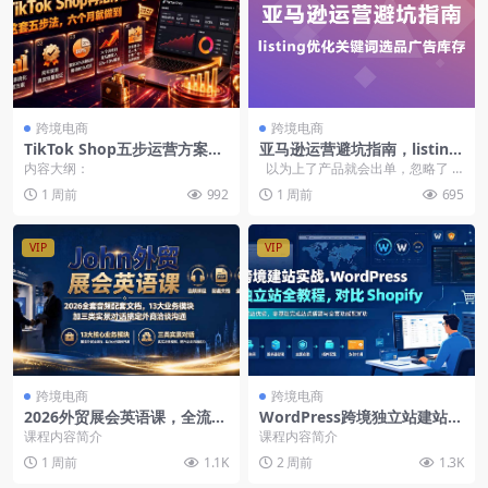
跨境电商
跨境电商
TikTok Shop五步运营方案，
亚马逊运营避坑指南，listing
店铺设置产品曝光达人合作付
优化关键词选品广告库存（PD
内容大纲：
以为上了产品就会出单，忽略了 li
费广告【双语字幕】
F文档）
sting 优化和关键...
1 周前
992
1 周前
695
VIP
VIP
跨境电商
跨境电商
2026外贸展会英语课，全流程
WordPress跨境独立站建站全
话术自我介绍产品讲解议价谈
套实操，本地开发环境搭建主
课程内容简介
课程内容简介
判，搞定外商洽谈
题插件，零基础完成站点搭建
1 周前
1.1K
2 周前
1.3K