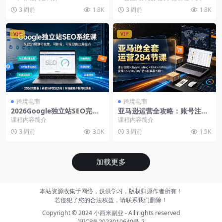
告复盘-2026-05更新
询盘站，解锁谷歌SEO流量新
1学会用Codex辅助规划、设计、排
3 周前
1.8K
3 周前
1.8K
玩法
版、搭建、纠...
VIP
VIP
跨境电商
跨境电商
2026Google独立站SEO完整
亚马逊运营全攻略：账号注册
版，域名服务器WordPress建
+风控合规+选品+Listing+FB
课程内容简介
课程内容简介
站关键词拓词AI内容批量创作
A+FBM+促销+SP/SD/SB广告
3 周前
3.0K
3 周前
1.9K
加载更多
本站资源收集于网络，仅供学习，版权归原作者所有！
若侵犯了您的合法权益，请联系我们删除！
Copyright © 2024
小西米副业
- All rights reserved
闽ICP备2023010640号-2