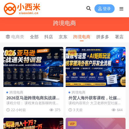
登录
跨境电商
电商类
全部
抖店
京东
跨境电商
拼多多
署店
VIP
VIP
跨境电商
跨境电商
2026亚马逊跨境电商实战课，
外贸人海外获客课程，社媒账
多维选品+Listing优化+FBA实
号运营AI矩阵玩法，系统掌握
课程介绍： 课程来自老陈聊跨境的
课程内容简介 大卫老师外贸社媒获
操+引流推广+AI应用，从0到1
海外客户开发全流程
亚马逊实操通关训练营。提供覆盖
客独家训练营持续更新至6月，系统
22 小时前
375
3 天前
644
打造盈利店铺
选品（类目环境/A...
讲解海外社媒账号...
VIP
VIP