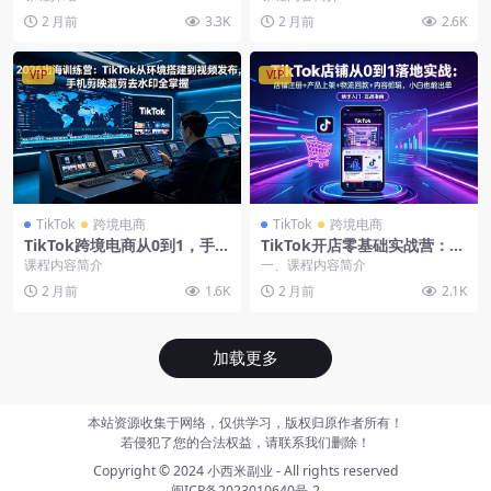
流量，温情文案收割高完播
品变现，从流量获取到留量转
2 月前
3.3K
2 月前
2.6K
化完整闭环
VIP
VIP
TikTok
跨境电商
TikTok
跨境电商
TikTok跨境电商从0到1，手机
TikTok开店零基础实战营：账
环境搭建+视频发布+挂小黄车
号风控+短视频拍摄剪辑+内容
课程内容简介
一、课程内容简介
+直播带货
策划，一站式跑通跨境变现
2 月前
1.6K
2 月前
2.1K
加载更多
本站资源收集于网络，仅供学习，版权归原作者所有！
若侵犯了您的合法权益，请联系我们删除！
Copyright © 2024
小西米副业
- All rights reserved
闽ICP备2023010640号-2