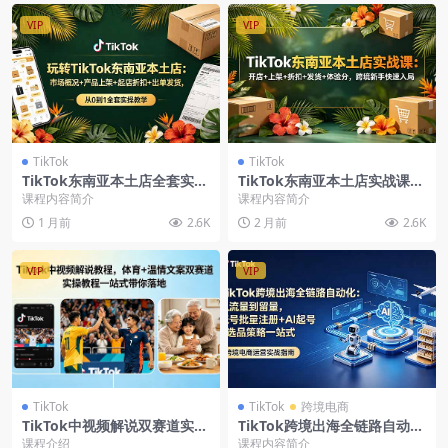
VIP
VIP
TikTok
TikTok
TikTok东南亚本土店全套实
TikTok东南亚本土店实战课：
操，市场调研开店筹备产品上
开店上架起店折扣发货体验分
课程内容简介
课程内容简介
架起店折扣发货
广告投放到变现
1 月前
2.6K
2 月前
2.6K
VIP
VIP
TikTok
TikTok
跨境电商
TikTok中视频解说双赛道实操
TikTok跨境出海全链路自动化
教程，体育赛事热点撬动自然
教程，账号批量注册AI起号选
课程介绍
课程内容简介