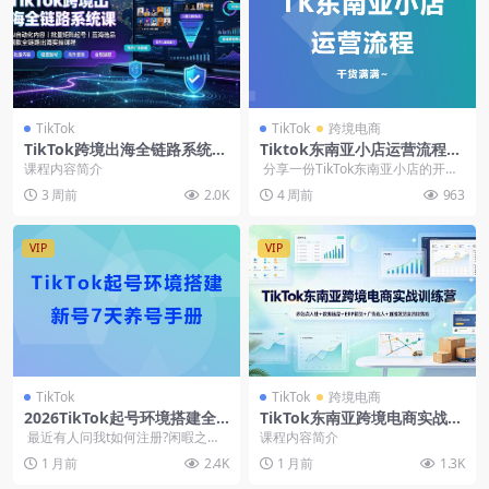
TikTok
TikTok
跨境电商
TikTok跨境出海全链路系统实
Tiktok东南亚小店运营流程，
操课：AI自动化内容，批量矩
干货满满~（飞书文档）
课程内容简介
分享一份TikTok东南亚小店的开店
阵起号，蓝海选品回款-2026
流程，今年做东南亚的TikTok...
3 周前
2.0K
4 周前
963
年7月
VIP
VIP
TikTok
TikTok
跨境电商
2026TikTok起号环境搭建全
TikTok东南亚跨境电商实战，
流程+新号7天养号手册（PDF
零基础入驻选品店铺后台妙手
最近有人问我t如何注册?闲暇之余
课程内容简介
文档）
ERP商品发布
就根据自己经验写了这篇，希望对
1 月前
2.4K
1 月前
1.3K
大家有...