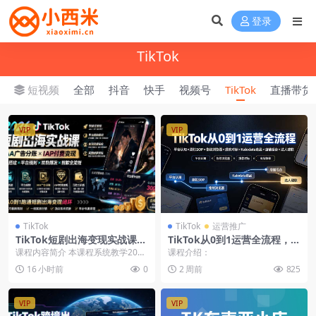
登录
TikTok
短视频
全部
抖音
快手
视频号
TikTok
直播带货
VIP
VIP
TikTok
TikTok
运营推广
TikTok短剧出海变现实战课：
TikTok从0到1运营全流程，平
IAA广告分账+IAP付费变现
台认知环境搭建账号定位选品
课程内容简介 本课程系统教学2026
课程介绍：
+账号搭建+平台规则+回款全
商品卡优化运营大促营销工具
年TikTok短剧出海从账号搭建、平
16 小时前
0
2 周前
825
流程
台规则、...
VIP
VIP