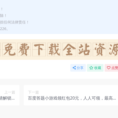
途！
删除！
承担任何法律责任！
226。
分享
收藏
点赞
上一篇
下一篇
情解锁VI
百度答题小游戏领红包20元，人人可领，最高可
P功能
拿88块