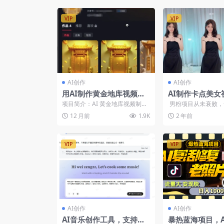
VIP
VIP
AI创作
AI创作
用AI制作黄金地库视频，
AI制作卡点美女
条条点赞过万
道变现
项目简介：AI 黄金地库视频制作
男粉项目从未衰败，
门槛极低却爆红，恰恰说明短视
底层逻辑就是利用“男
12 月前
1.9K
2 年前
频核心不在技术，而在...
本性通过短...
VIP
VIP
AI创作
AI创作
AI音乐创作工具，支持文
暴热蓝海项目，A