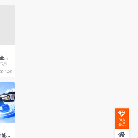
全攻
，新手
、不用复
访爆款
1.6K
加入
会员
全能