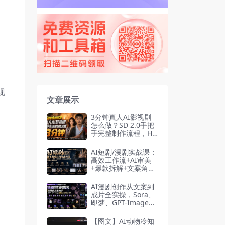
现
文章展示
3分钟真人AI影视剧
怎么做？SD 2.0手把
手完整制作流程，Hi
ggsfield 14天SD 2.
0/2.5无限生成
AI短剧/漫剧实战课：
高效工作流+AI审美
+爆款拆解+文案角色
场景分镜+LibTV进阶
+站位控制，从脚本
AI漫剧创作从文案到
到成片交付全流程
成片全实操，Sora、
即梦、GPT-Image全
套出片工具教学
【图文】AI动物冷知