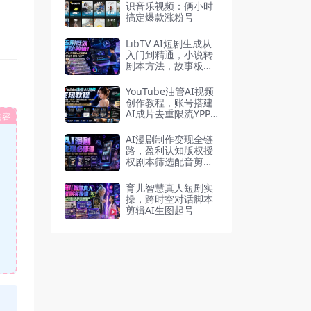
识音乐视频：俩小时
搞定爆款涨粉号
LibTV AI短剧生成从
入门到精通，小说转
剧本方法，故事板打
斗特效一站式搞定玄
幻短剧制作
YouTube油管AI视频
创作教程，账号搭建
AI成片去重限流YPP
内容
变现
AI漫剧制作变现全链
路，盈利认知版权授
权剧本筛选配音剪辑
一键生成
育儿智慧真人短剧实
操，跨时空对话脚本
剪辑AI生图起号