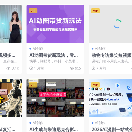
VIP
VIP
AI创作
AI创作
视频多渠
AI动图带货新玩法，零基
动物专访爆笑短视频
础也能掌握的短视频变现
略：AI搞钱新玩法
一直存在，
快手，蝴蝶号，抖抖，小某书，
课程介绍 不用真人出镜
课
也能轻松涨粉变现
人好色”的
新风口，零基础课程1.女装图文
杂拍摄，靠AI解锁动物采
3.1K
1 月前
955
7 月前
视频2.男装图文视频3...
玩法！专治没创意、涨...
VIP
VIP
AI创作
AI创作
I复活修
AI生成与朱迪尼克合影照
2026AI漫剧一站式