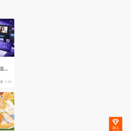
，豆包
See
辑拍摄
1.1K
加入