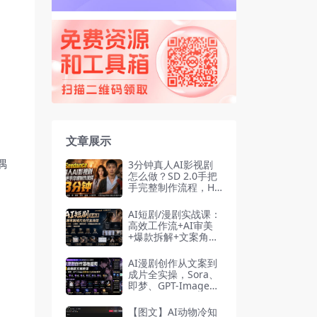
文章展示
偶
3分钟真人AI影视剧
怎么做？SD 2.0手把
手完整制作流程，Hi
ggsfield 14天SD 2.
0/2.5无限生成
AI短剧/漫剧实战课：
高效工作流+AI审美
+爆款拆解+文案角色
场景分镜+LibTV进阶
+站位控制，从脚本
AI漫剧创作从文案到
到成片交付全流程
成片全实操，Sora、
即梦、GPT-Image全
套出片工具教学
【图文】AI动物冷知