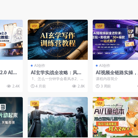
线工具】
VIP
VIP
AI创作
AI创作
2.0 AI漫
AI玄学实战全攻略：风水/
AI视频全链路实操
说创作到
塔罗/面相/奇门遁甲，用A
即梦星绘小云雀Deep
1、怎么一分钟学会看风水2、一
课程内容简介
全流程
I轻松掌握玄学技能实现变
k工具，运营爆款剪
些建议3、怎么轻轻松松学会风水
2.4K
4 月前
2.8K
3 周前
啊4、怎...
现
直播带货
VIP
VIP