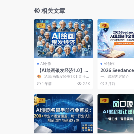
相关文章
VIP
VIP
AI创作
AI创作
【AI绘画银发经济1.0】新
2026 Seedance
手小白保姆级教程，接单
剧实战课：从小
🎨【AI绘画银发经济1.0】新手
一、课程内容简介
接到手软，月入1万！
成片，批量出片
小白保姆级教程，接单接到手
1 年前
2.5K
3 月前
软，月入1万！在自媒体...
VIP
VIP