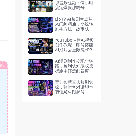
识音乐视频：俩小时
搞定爆款涨粉号
LibTV AI短剧生成从
入门到精通，小说转
剧本方法，故事板打
斗特效一站式搞定玄
幻短剧制作
YouTube油管AI视频
创作教程，账号搭建
AI成片去重限流YPP
变现
AI漫剧制作变现全链
内容
路，盈利认知版权授
权剧本筛选配音剪辑
一键生成
育儿智慧真人短剧实
操，跨时空对话脚本
剪辑AI生图起号