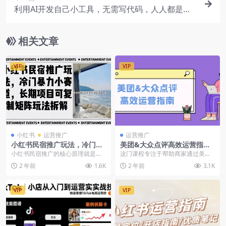
利用AI开发自己小工具，无需写代码，人人都是程
序员
相关文章
VIP
VIP
小红书
运营推广
运营推广
小红书民宿推广玩法，冷门暴
美团&大众点评高效运营指
力小赛道，长期项目可复制矩
南：从平台基础认知到提升销
小红书民宿推广的核心原理就是通
这门课程专注于帮助商家通过美团
阵玩法拆解
量的实用操作技巧
过发布吸引人的素材，将用户引流
和大众点评提升业绩和客流量，目
2 年前
1.6K
2 年前
3.1K
到自己的私域，并最终...
标是将客量增加50%...
VIP
VIP