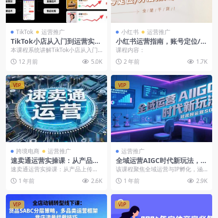
TikTok
运营推广
小红书
运营推广
TikTok小店从入门到运营实战
小红书运营指南，账号定位/开
技能：快速掌握TikTok电商运
店指南/优质笔记/没有套路，
本课程系统讲解TikTok小店从入门
课程内容：
营的完整方法论
全是经验
到运营的全流程实战技能，涵盖平
12 月前
5.0K
2 年前
1.7K
台认知、账号注...
VIP
VIP
跨境电商
运营推广
运营推广
速卖通运营实操课：从产品上
全域运营AIGC时代新玩法，文
传到店铺布局，全方位提升你
案封面设计公式，短视频运营
速卖通运营实操课：从产品上传到
该课程聚焦全域运营与IP孵化，涵
的跨境电商能力
SOP
店铺布局，全方位提升你的跨境电
盖平台底层逻辑解析、爆款内容创
1 年前
2.6K
1 年前
2.9K
商能力🚀 马上开始你...
作公式（标题/封面...
VIP
VIP