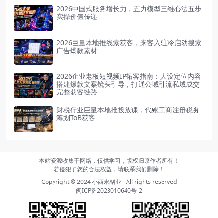
2026中国式服务增长力，五力模型三维心法五步
实操价值传递
2026巨量本地推线索获客，来客入驻冷启动搜索
广告爆款素材
2026企业老板短视频IP拓客指南：人设定位内容
搭建爆款文案镜头引导，打通公域引流私域成交
完整获客链路
财税行业巨量本地推投放课，代账工商注册税务
筹划ToB获客
本站资源收集于网络，仅供学习，版权归原作者所有！
若侵犯了您的合法权益，请联系我们删除！
Copyright © 2024
小西米副业
- All rights reserved
闽ICP备2023010640号-2