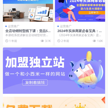
运营推广
运营推广
全店动销转型线下课：货品SA
2024年实体商家必备宝典：全
BC分层策略，多品类运营框
面解析新媒体获客策略，助力
本课程系统讲解全店动销型经营模
《2024年实体商家必备宝典》是一
架，竞店流量拦截技巧
生意火爆增长
式的全流程方法论，从动销模式与
部旨在帮助实体商家通过新媒体渠
1 年前
3.1K
2 年前
1.6K
单爆款模式的核心差异...
道高效获客的实战...