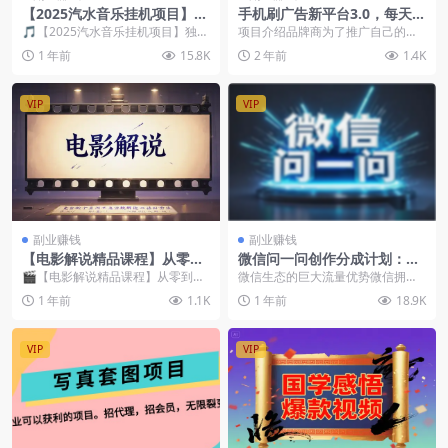
【2025汽水音乐挂机项目】独
手机刷广告新平台3.0，每天轻
家技术，红利期月入5k，新手
松100+，当天提现 秒到账
🎵【2025汽水音乐挂机项目】独家
项目介绍品牌商为了推广自己的品
也能轻松上手！
技术，红利期月入5k，新手也能轻
牌和产品，在APP平台上投放广
1 年前
15.8K
2 年前
1.4K
松上手！在数字...
告。我们普通用户去看...
VIP
VIP
副业赚钱
副业赚钱
【电影解说精品课程】从零到
微信问一问创作分成计划：月
精通，打造爆款影视解说内
入5000+的流量变现秘籍！
🎬【电影解说精品课程】从零到精
微信生态的巨大流量优势微信拥有8
容！
通，打造爆款影视解说内容！影视
亿多的庞大用户群体，这无疑是创
1 年前
1.1K
1 年前
18.9K
解说已经成为短视频领...
作者们梦寐以求的流...
VIP
VIP