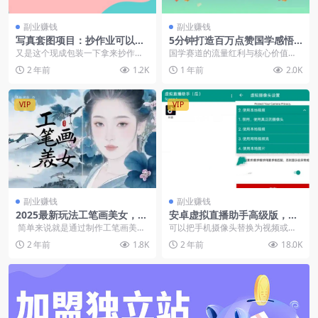
副业赚钱
副业赚钱
写真套图项目：抄作业可以获
5分钟打造百万点赞国学感悟
利的项目。招代理，招会员，
视频：抖音视频号爆款方法论
又是这个现成包装一下拿来抄作业
国学赛道的流量红利与核心价值在
无限裂变变现
可以获利的项目。招代理，招会
抖音、视频号等平台，国学类内容
2 年前
1.2K
1 年前
2.0K
员，无限裂变。
凭借文化底蕴与情感共...
VIP
VIP
副业赚钱
副业赚钱
2025最新玩法工笔画美女，一
安卓虚拟直播助手高级版，可
个视频30万播放
以把手机摄像头替换为视频或
简单来说就是通过制作工笔画美女
可以把手机摄像头替换为视频或者
者照片
得视频发布到视频号涨粉变现全程
照片。 会员可免费获取全站资源，
2 年前
1.8K
2 年前
18.0K
都是由A...
立即开...