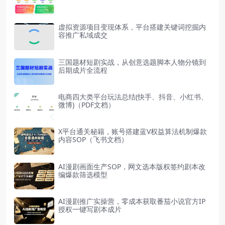
虚拟资源项目变现体系，平台搭建关键词挖掘内
容推广私域成交
三国题材短剧实战，从创意选题脚本人物分镜到
后期成片全流程
电商四大类平台玩法总结(快手、抖音、小红书、
微博)（PDF文档）
X平台通关秘籍，账号搭建蓝V权益算法机制爆款
内容SOP（飞书文档）
AI漫剧画面生产SOP，网文选本版权签约剧本改
编爆款筛选模型
AI漫剧推广实操营，零成本获取番茄小说官方IP
授权一键写剧本成片