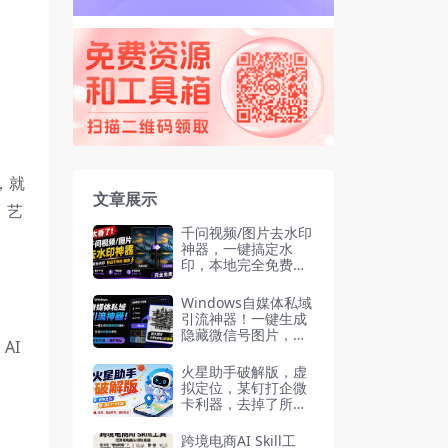
，就
文章展示
、艺
千问视频/图片去水印
神器，一键搞定水
印，本地完全免费，
浏览器拓展插件
Windows自媒体私域
引流神器！一键生成
隐藏微信号图片，支
AI
持多种模板样式，完
全免费 隐图工坊
火星助手破解版，虚
拟定位，某钉打企微
卡利器，去掉了所有
广告，打开即用
跨境电商AI Skill工