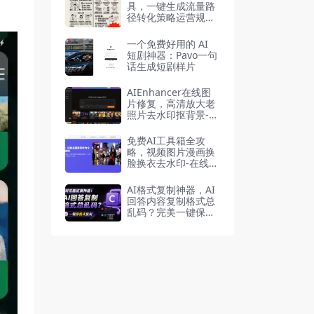
具，一键生成流量路
径转化策略运营规划
0-1全流程
一个免费好用的 AI
短剧神器：Pavo一句
话生成短剧样片
AIEnhancer在线图
片修复，高清放大老
照片去水印抠背景-在
线工具
免费AI工具箱全攻
略，视频图片漫画换
脸换衣去水印-在线工
具
AI格式复制神器，AI
回答内容复制格式总
乱码？完美一键保留
原格式复制，浏览器
插件Copy With For
mat