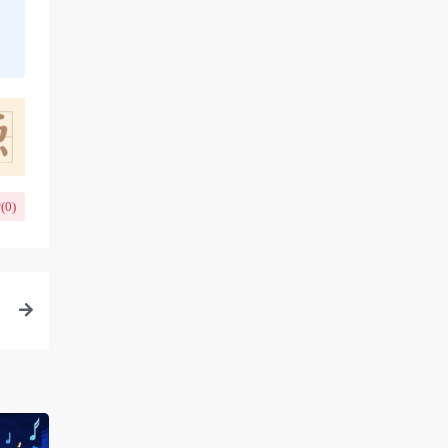
(
0
)