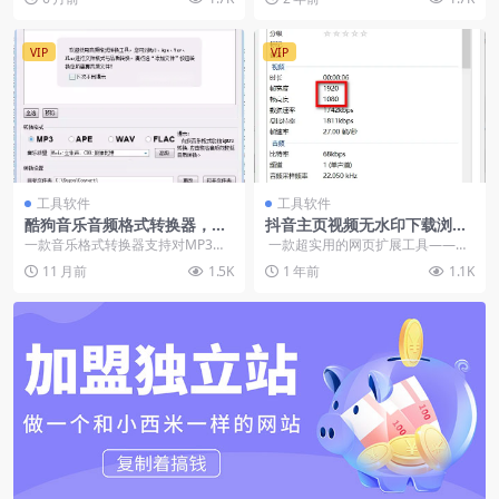
桌面版软...
够精确到分钟的定时任务...
VIP
VIP
工具软件
工具软件
酷狗音乐音频格式转换器，支
抖音主页视频无水印下载浏览
持批量转换
器扩展插件
一款音乐格式转换器支持对MP3、
一款超实用的网页扩展工具——抖
APE、WAV、FLAC进行无损的格式
音主页无水印提取器，它不仅能免
11 月前
1.5K
1 年前
1.1K
转换支持批...
费下载高...