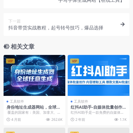
下一篇
抖音带货实战教程，起号转号技巧，爆品选择
相关文章
VIP
VIP
工具软件
工具软件
身份地址生成器网站，全球任
红抖AI助手-自媒体批量创作
意生成-在线工具
内容提取工具 爆款文案AI批量
覆盖的国家有：美国、加拿大、澳
红抖AI助手是一款免费的自媒体批
仿写
大利亚、日本、台湾、韩国、香
量创作 内容提取工具，适用于Andr
4 月前
262.6K
2 年前
1.1K
港、英国、...
oid端，支...