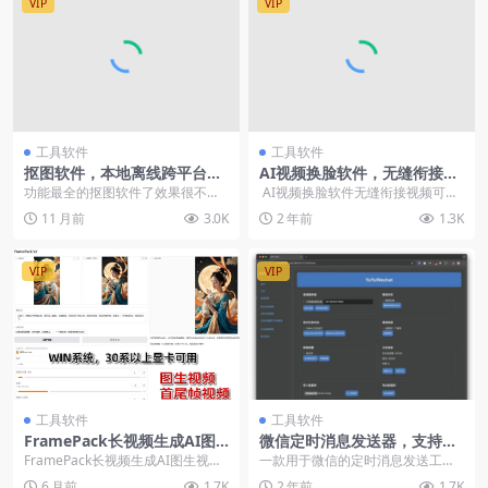
VIP
VIP
工具软件
工具软件
抠图软件，本地离线跨平台一
AI视频换脸软件，无缝衔接视
键AI抠图
频，可过原创，快手引流男粉
功能最全的抠图软件了效果很不错
AI视频换脸软件无缝衔接视频可过
而且有个单独的证件照抠图制作使
原创 &nb...
11 月前
3.0K
2 年前
1.3K
用开源模型 bria...
VIP
VIP
工具软件
工具软件
FramePack长视频生成AI图
微信定时消息发送器，支持循
生视频首尾帧软件
环发送消息和文件
FramePack长视频生成AI图生视频
一款用于微信的定时消息发送工
首尾帧软件中文整合包8G显存畅玩
具，支持循环发送消息和文件，能
6 月前
1.7K
2 年前
1.7K