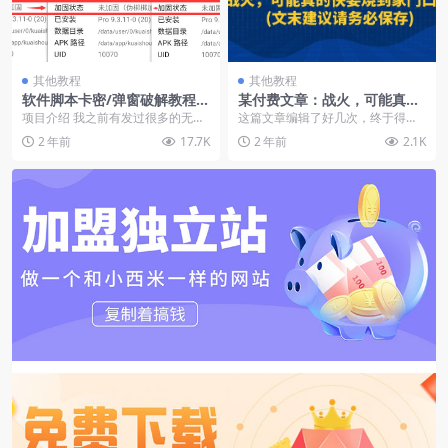
其他教程
其他教程
软件脚本卡密/弹窗破解教程，
某付费文章：战火，可能真的
从0开始教你破解软件卡密
快要烧到家门口了 (文末建议
项目介绍 我之前有发过很多的无版
这篇文章编辑了好几次，终于得以
请务必保存)
权软件，有很多人想要给这些无版
发布
2 年前
17.7K
2 年前
2.1K
权软件添加自己的卡...