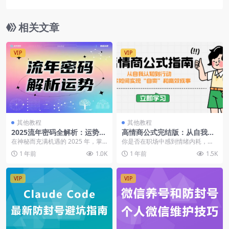
相关文章
VIP
VIP
其他教程
其他教程
2025流年密码全解析：运势数
高情商公式完结版：从自我认
字家庭三位一体
知到行动，教你如何实现“自
在神秘而充满机遇的 2025 年，掌
你是否在职场中感到情绪内耗，总
爽”和高效成事
握自身的流年密码将成为开启一整
是担心自己说错话，做错事？是否
1 年前
1.0K
1 年前
1.5K
年好运与成长的...
在面对压力时大脑一片...
VIP
VIP