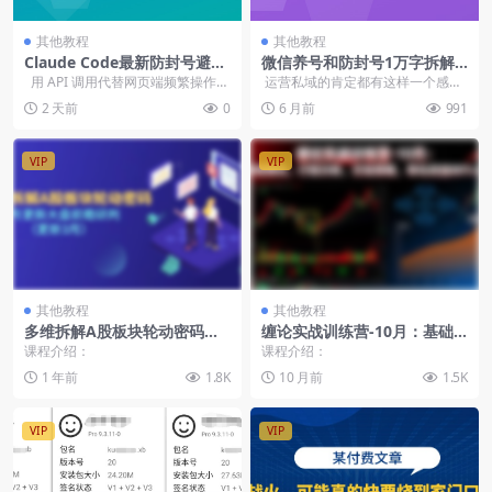
其他教程
其他教程
Claude Code最新防封号避坑
微信养号和防封号1万字拆解
指南（PDF文档）
个人微信维护技巧（PDF教
用 API 调用代替网页端频繁操作，
运营私域的肯定都有这样一个感
程）
能大幅降低风控触发概...
受，去年的5月份开始，大批量的微
2 天前
0
6 月前
991
信被限制...
VIP
VIP
其他教程
其他教程
多维拆解A股板块轮动密码，
缠论实战训练营-10月：基础
预判市场趋势，每月更新大盘
理论，行情分析，交易策略，
课程介绍：
课程介绍：
前瞻研判（更新3月）
年化收益80%+
1 年前
1.8K
10 月前
1.5K
VIP
VIP