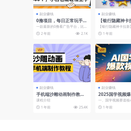
副业赚钱
副业赚钱
0撸项目，每日正常玩手
【银行隐藏神卡
机，日收500+，小白也能
规闭环变现，月入
一款最新的0撸看广告平台，比尚
【银行隐藏神卡拉新
轻松上手
是梦！【飞书文
玩，玩赚收益更高，最主要是咱
变现，月入1980不
2 年前
2.1K
1 年前
们去玩完全免费
营销领域，找到一个合.
VIP
VIP
副业赚钱
副业赚钱
手机端沙雕动画制作教
2025国学视频
程：含软件操作/文案创
论：DeepSeek 
课程介绍
一、国学视频赛道核
作/美术设计/动作衔接
台变现全流程
具革新借助 DeepSee
1 年前
25.4K
1 年前
无需专业剪...
等，快速掌握动画创作技
巧