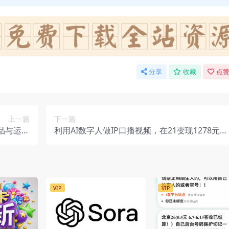
分享
收藏
点赞
上一篇
下一篇
品与运营
利用AI数字人做IP口播视频，在21变现1278元
赚千元！
（飞书教程）
VIP
VIP