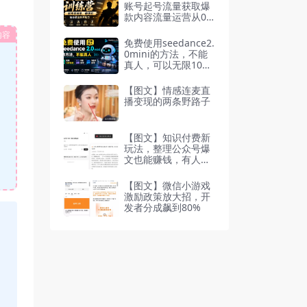
教学
账号起号流量获取爆
款内容流量运营从0-1
完整路径
内容
免费使用seedance2.
0mini的方法，不能
真人，可以无限10秒
视频，9图+3音频参
考
【图文】情感连麦直
播变现的两条野路子
【图文】知识付费新
玩法，整理公众号爆
文也能赚钱，有人收
入2万+
【图文】微信小游戏
激励政策放大招，开
发者分成飙到80%