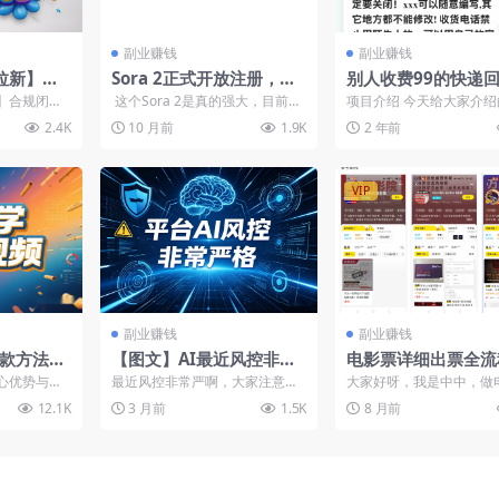
副业赚钱
副业赚钱
拉新】合
Sora 2正式开放注册，附
别人收费99的快递
1980不
最新分享的邀请码合集
金项目，小白当天上
】合规闭环
这个Sora 2是真的强大，目前已
项目介绍 今天给大家介
档教程】
（文本内容）
是梦！在金融
经被网友们玩坏了，生成了很多
个快递回收项目，可以作
2.4K
10 月前
1.9K
2 年前
..
有意思...
和兼职的最佳选择。即使..
VIP
副业赚钱
副业赚钱
爆款方法
【图文】AI最近风控非常
电影票详细出票全流
AI+多平
严，用image 2.0恶搞创
操拆解，小白也能轻
心优势与工
最近风控非常严啊，大家注意一
大家好呀，我是中中，做
作，小心封群封号
手（飞书文档教程）
k AI 工具，
下！最近感受到风控变严的一件
项目已经有三年时间了，
12.1K
3 月前
1.5K
8 月前
事是image 2.0出...
大家分享了低价电影票的手.