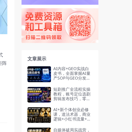
式
文章展示
矩阵
AI内容+GEO实战白
皮书，全面掌握AI量
产SOP与GEO分发机
制（PDF文档）
短剧推广全流程实操
教程，账号定位选剧
剪辑发布技巧，零基
础也能快速上手出单
AI+新个体创业必修
课，道法术器，商业
逻辑+小红书流量+AI
智能体，低成本打造
个人变现小生意全套
自媒体破局实战营，