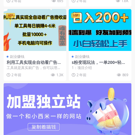
2 年前
695
2 年前
1.6K
业额，淡季三万营业额，...
VIP
VIP
副业赚钱
副业赚钱
利用工具实现全自动看广告撸
s粉变现玩法，一单200+轻松
收益，单工具每日躺赚4-6米
日入1000+好友加到屏蔽
工具就是真实刷广告，你可以理解
1：项目介绍
，批量10000＋
为广告商给平台结算一条广告分润
2 年前
1.3K
2 年前
869
是4-5分钱左右，平...