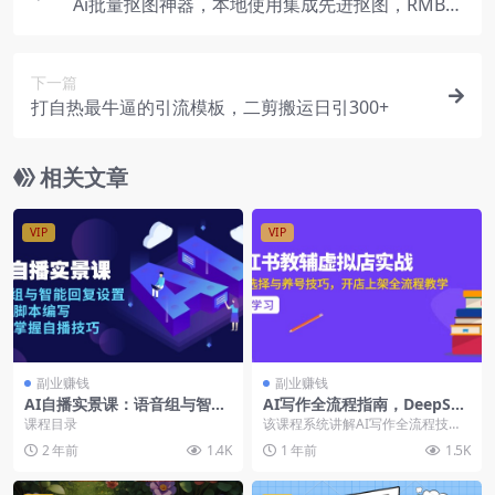
Ai批量抠图神器，本地使用集成先进抠图，RMBG-
2-Studio模型，毛发丝轻松一键扣除
下一篇
打自热最牛逼的引流模板，二剪搬运日引300+
相关文章
VIP
VIP
副业赚钱
副业赚钱
AI自播实景课：语音组与智能
AI写作全流程指南，DeepSee
回复设置, 直播脚本编写, 全面
k模型与Prompt设计，飞书多
课程目录
该课程系统讲解AI写作全流程技
掌握自播技巧
维表自动化生产
术，从DeepSeek模型原理、结构
2 年前
1.4K
1 年前
1.5K
化Prompt...