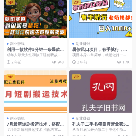
VIP
VIP
副业赚钱
副业赚钱
利用一款软件5分钟一条爆款
暑假风口项目，有手就行，老
睡前故事，简单粗暴精致！小
奶奶都会，轻松日入1000+
成年人每天太忙和孩子睡前听故事
项目本身非常简单，就是做好一套
白月入2w+
入睡之间，总有不可调和的矛盾，
图片之后每天换换背景图配音，找
2 年前
948
2 年前
1.7K
有矛盾，有需求，就有...
到平台对标账号按照他...
VIP
VIP
副业赚钱
副业赚钱
7月最新短剧搬运技术，搭配
孔夫子二手书项目月营业额5
去重软件操作
W复盘分享【飞书教程】
7月最新短剧搬运技术 搭配去重软
从五月底我开始做二手书这个项
件操作 会员可免费获取全...
目，到今天孔网两个店旺季五万营