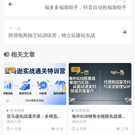
上一篇
福多多福袋助手，抖音自动抢福袋助手
下一篇
跨境电商独立站训练营，独立站建站实战
相关文章
VIP
VIP
跨境电商
跨境电商
亚马逊实战通关课：多维选品
海外B2B销售全链路实战课：
+渐进式打法+AI应用，从0到1
领英拓客+代理商招募+商务谈
课程介绍：
课程介绍：
打造盈利店铺-2026年3月更新
判，从面试通关到成单全流程
5 月前
4.1K
4 月前
2.7K