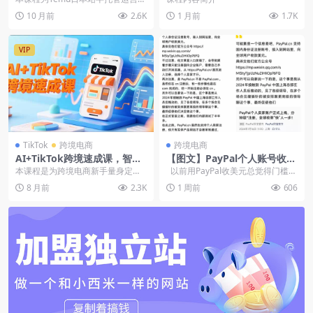
14天出单月净利破2万
全场景落地
战课，系统讲解从店铺注册到海外
10 月前
2.6K
1 月前
1.7K
仓发货的全流程。...
VIP
TikTok
跨境电商
跨境电商
AI+TikTok跨境速成课，智能
【图文】PayPal个人账号收
翻译、店铺定位、流程拆解，
款，国内身份证注册接入网站
本课程是为跨境电商新手量身定制
以前用PayPal收美元总觉得门槛
7天高效上线运营
或小程序收美元
的TikTok实战入门课，系统讲解从
高，现在国内个人身份证...
8 月前
2.3K
1 周前
606
零入局的必备认...