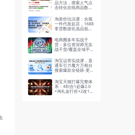
品方法，搜索人气点
击转化在线商品数商
城占比判断
淘差价玩法课：合规
一件代发起店，1688
拿货数据化选品低价
推广，新手稳健盈利
(更新7月)
电商圈多年实战干
货：多位资深师兄实
战干货/覆盖全域平
台，中小卖家可复制
的盈利指南-更新202
淘宝运营实战课，直
6
通车引力魔方万相台
搜索爆款全链路-更新
2026-04
淘宝天猫打爆完整体
系：4剑合1必爆2.0
+淘礼金打价+2改1留
+内容营销+全站推
广，1款4术拉爆
出