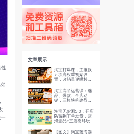
文章展示
期性
淘宝打爆课，主推款
五项高权重初始设
置，改销量评晒秒单
兄弟
快速破零积累基础权
重
淘宝高阶运营课：选
品、爆款、全店动
销，三模块构建盈利
，
闭环，月入破5万
太
淘宝无货源5.0：开店
防骗到下单发货，蓝
就一
海选品+三店循环玩
法全掌握，单店月入
2万
【图文】淘宝蓝海选