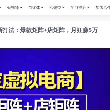
短视频
自媒体
营销类
学习提升
加盟合
新打法：爆款矩阵+店矩阵，月狂赚5万