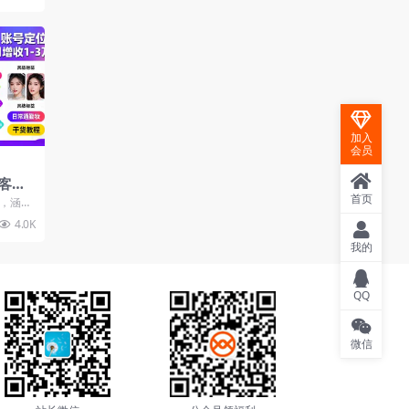
加入
会员
客
内容
首页
程，涵盖
增收1
、精准
4.0K
我的
QQ
微信