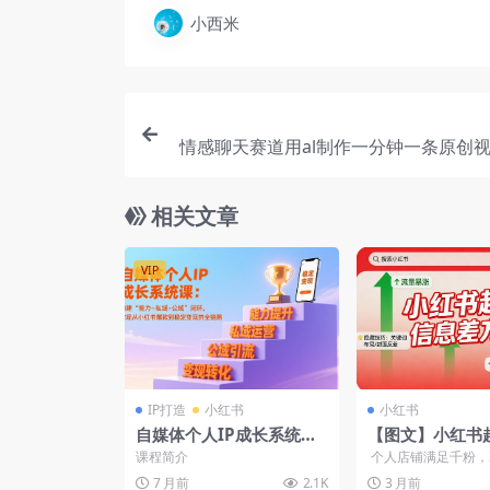
小西米
情感聊天赛道用al制作一分钟一条原创视
相关文章
VIP
IP打造
小红书
小红书
自媒体个人IP成长系统
【图文】小红书
课：构建“能力-私域-公域”
差方法
课程简介
个人店铺满足千粉，
闭环，实现从小红书爆款
就可以开电子资源类
7 月前
2.1K
3 月前
己就能过。...