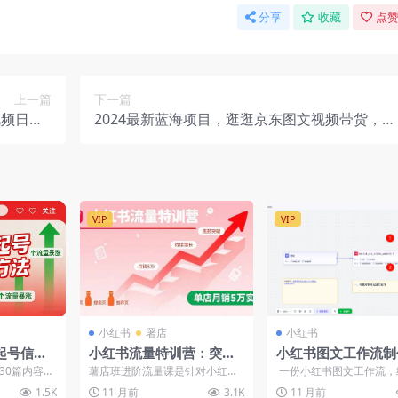
分享
收藏
点赞
上一篇
下一篇
频日入5
2024最新蓝海项目，逛逛京东图文视频带货，无
00＋
需剪辑，月入20000+
VIP
VIP
小红书
署店
小红书
起号信息
小红书流量特训营：突破
小红书图文工作流制
流量瓶颈，实现店铺持续
程，一键生成图文笔
30篇内容，
薯店班进阶流量课‌是针对小红书
一份小红书图文工作流，
增长，单店月销5万实战
（飞书文档教程）
目，自荐自
电商运营者的升级课程，聚焦流
工作流的圈友一点参考借
1.5K
11 月前
3.1K
11 月前
量获取与变...
最近，在刷小...