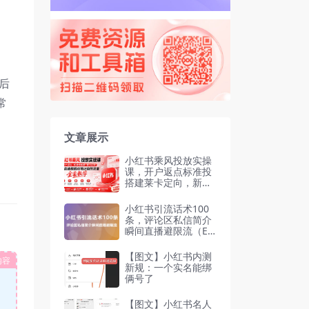
后
常
文章展示
小红书乘风投放实操
课，开户返点标准投
搭建莱卡定向，新店
建模撬动笔记自然流
量
小红书引流话术100
条，评论区私信简介
瞬间直播避限流（Ex
cel文档）
【图文】小红书内测
内容
新规：一个实名能绑
俩号了
【图文】小红书名人