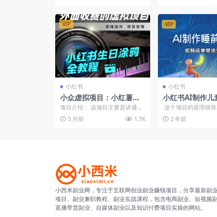
到稳定变现的全链路
VIP
VIP
小红书
小红书
小众虚拟项目：小红薯生
小红书AI制作儿
日涂鸦，日入50-200
事视频，商单带
项目介绍： 该项目主要是讲通过
这个项目的原理很简
小红书做虚拟项目的全套讲解，
AI做儿童睡前故事的
5 月前
1.7K
2 年前
实操简单，小白可做，且...
小红薯，这...
小西米副业网，专注于互联网创业副业赚钱项目，分享最新副
项目、副业兼职教程、副业实战课程，包含电商副业、短视频
直播带货副业、自媒体副业以及知识付费项目实操的网站。