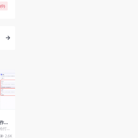
(
0
)
作教
记
给打造
鉴大家
2.6K