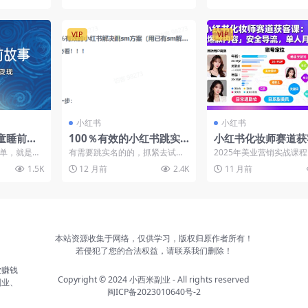
VIP
VIP
小红书
小红书
童睡前故
100％有效的小红书跳实
小红书化妆师赛道获
货
名解决方案！（飞书文档
课：账号定位＋爆款
单，就是用
有需要跳实名的的，抓紧去试！
2025年美业营销实战课
教程）
＋安全导流，单人月
视频发布到
会员可免费获取全站资源，立即
账号搭建、爆款封面制作
1.5K
12 月前
2.4K
11 月前
开通会员
内容策划等20大核心...
-3万
本站资源收集于网络，仅供学习，版权归原作者所有！
若侵犯了您的合法权益，请联系我们删除！
业赚钱
Copyright © 2024
小西米副业
- All rights reserved
副业、
闽ICP备2023010640号-2