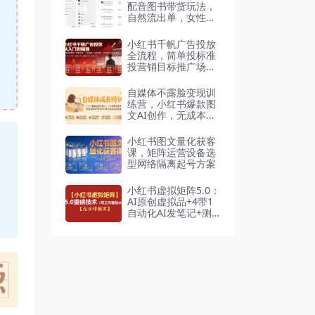
配音图书带货玩法，
自然流出单，女性用
户高价书不敏感
小红书千帆广告投放
全流程，简单投标准
投营销目标推广场景
出价定向计划优化
自媒体不露脸变现训
练营，小红书爆款图
文AI创作，无成本开
店私域引流直播带货
小红书图文量化获客
课，矩阵运营设备选
型网络隔离起号方案
小红书虚拟矩阵5.0：
AI原创虚拟品+4带1
自动化AI发笔记+测
款怼款双模式