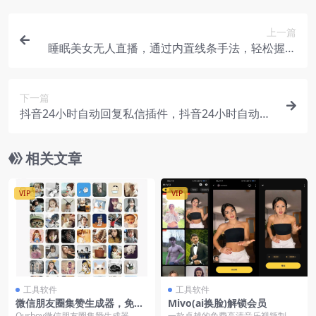
上一篇
睡眠美女无人直播，通过内置线条手法，轻松握住
流量密码
下一篇
抖音24小时自动回复私信插件，抖音24小时自动回
复私信插件
相关文章
VIP
VIP
工具软件
工具软件
微信朋友圈集赞生成器，免费
Mivo(ai换脸)解锁会员
无广告，一键生成集赞截图
Ourboy微信朋友圈集赞生成器，免
一款卓越的免费高清音乐视频制作