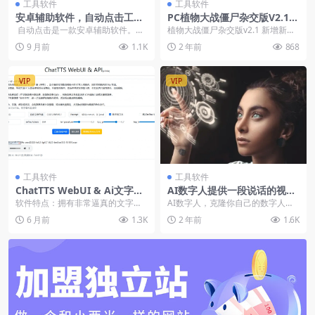
工具软件
工具软件
安卓辅助软件，自动点击工
PC植物大战僵尸杂交版V2.1
具，支持多种模式
+修改器+融合版
自动点击是一款安卓辅助软件。它
植物大战僵尸杂交版v2.1 新增新植
功能丰富，支持单点、多点、同步
物，全新模式与玩法！内含窗口放
9 月前
1.1K
2 年前
868
等多种点...
大工具与修改器...
VIP
VIP
工具软件
工具软件
ChatTTS WebUI & Ai文字转
AI数字人提供一段说话的视频
语音工具，本地运行超强无限
生成专属数字人
软件特点：拥有非常逼真的文字转
AI数字人，克隆你自己的数字人，
制
语音效果需要4G显存或者是以上才
生成专属数字人上传一段说话的视
6 月前
1.3K
2 年前
1.6K
可以运行使用简单，...
频，克隆成数字人视...