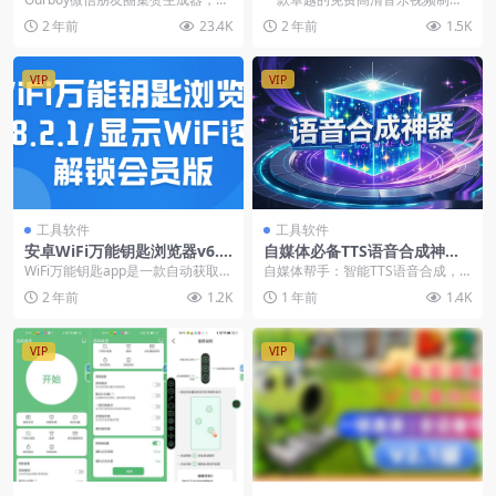
费无广告，一键生成集赞截图截图
器和效果照片幻灯片制作器，它融
2 年前
23.4K
2 年前
1.5K
生成工具是一个...
合了面部效果、AI换...
VIP
VIP
工具软件
工具软件
安卓WiFi万能钥匙浏览器v6.8.
自媒体必备TTS语音合成神
2.1/显示WiFi密码 解锁会员版
器：智能生成对话语音，轻松
WiFi万能钥匙app是一款自动获取周
自媒体帮手：智能TTS语音合成，
打造高质量内容
边免费WiFi热点可以免费上网工具
轻松制作对话音频！在自媒体内容
2 年前
1.2K
1 年前
1.4K
的wif...
创作的过程中，优质...
VIP
VIP