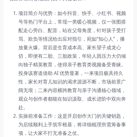
项目简介与优势：如今抖音、快手、小红书、视频
号等热门平台上，常现一类暖心视频，仅一张图搭
配走心旁白、配音，站在父母角度，针对孩子受打
骂、欺负等情况给出应对指引，宛如“知心人”，播
放量火爆。背后是生育成本高、家长望子成龙心
切，即便有二胎、三胎政策，年轻人因压力大仍倾
向独子精英教育，使得亲子教育类视频备受青睐。
投身该赛道借助 AI 优势显著，一来项目极具持久
性，家长对育儿知识的渴求源源不断，市场前景广
阔无垠；二来内容横跨教育与亲子沟通核心领域，
观众与创作者都能在知识汲取、成长进阶中双向奔
赴。
实操前准备工作：这是开启创作大门的关键钥匙，
为后续顺利上手筑牢根基，将详细梳理所需筹备事
项，让大家不打无准备之仗。