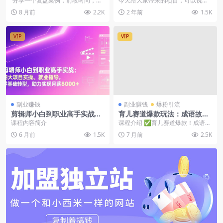
分享一个复盘案例，前段时间，动
今天给大家带来的项目，可以说是
百，可放大操作收益无上限
物城爆火时，有蹭热度卖虚拟资
迄今为止最好做的项目了，每天1-2
8 月前
2.2K
2 年前
1.5K
料，有做动...
小时动动手就有几...
VIP
VIP
副业赚钱
副业赚钱
爆粉引流
剪辑师小白到职业高手实战：
育儿赛道爆款玩法：成语故事
四大项目实操、就业指导，零
短视频带货，边带娃边涨粉变
课程内容简介
课程介绍 ✅育儿赛道爆款！成语寓
基础转型，助力实现月薪8000
现，宝妈轻松创收！
言故事短视频教学，教娃+涨粉+带
6 月前
1.5K
7 月前
2.5K
+
货三不误 ✅宝妈...