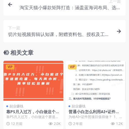
上一篇
淘宝天猫小爆款矩阵打造：涵盖蓝海词布局、选品
等，助力店铺销量飙升
下一篇
切片短视频剪辑认知课，附赠资料包、授权及工具
包，助力快速上手剪辑
相关文章
VIP
VIP
副业赚钱
副业赚钱
靠PS月入过万，小白做这个赛
普通小白怎么利用AI+证件照
道很吃香。每天两小时，简单
日变现600+？
靠PS月入过万，小白做这个赛道很
为啥AI+证件照项目值得做？ ​ 1、市
轻松且暴利
吃香。每天两小时，简单轻松且暴
场需求火爆​ 大家可以想一下，证件
12 月前
2.0K
2 年前
1.2K
利
照是不...