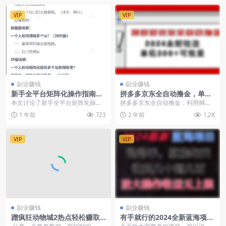
VIP
VIP
副业赚钱
副业赚钱
新手全平台矩阵化操作指南：
拼多多京东全自动撸金，单机
从0到1，如何省钱搭建矩阵
300+可批量
本文讨论了新手全平台矩阵化操作
拼多多京东全自动撸金，利用脚本
（飞书文档教程）
从 0 到 1 省钱搭建矩阵的方法，涵
无限浏览商品，官方结账，可靠安
1 年前
723
2 年前
1.2K
盖手机号、邮...
全。项目刚出前面一片...
VIP
VIP
副业赚钱
副业赚钱
蹭疯狂动物城2热点轻松赚取
有手就行的2024全新蓝海项
收益
目，每天1小时收益几十到几