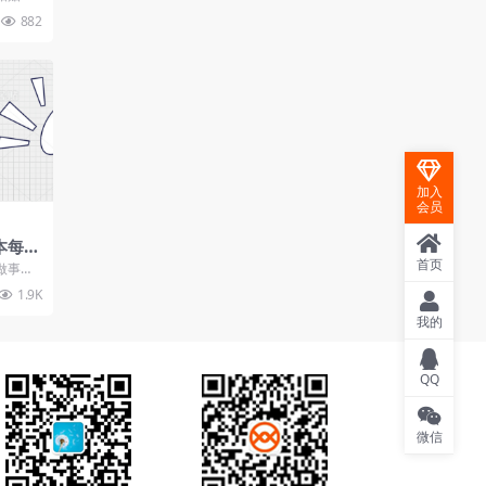
就有
无限操
882
加入
会员
本每天
必出收
首页
做事都
做完，
1.9K
..
我的
QQ
微信