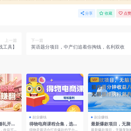
分享
收藏
点赞
上一篇
下一篇
线工具】
英语题分项目，中产们追着你掏钱，名利双收
VIP
VIP
副业赚钱
副业赚钱
婚礼开场
得物电商课程合集，选
最新爆款项目，无脑
可观
品、优化、定价全攻略，7
粘贴，操作两分钟收
，收益可
得物是最适合打造爆款的平台，
最新爆款项目，无脑复制