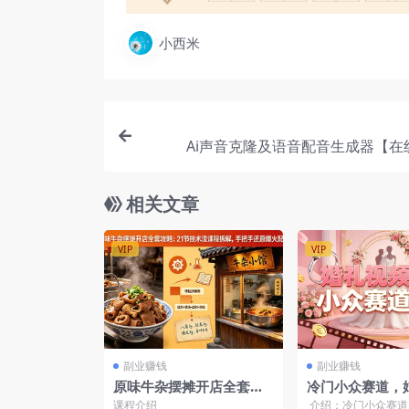
小西米
Ai声音克隆及语音配音生成器【在
相关文章
VIP
VIP
副业赚钱
副业赚钱
原味牛杂摆摊开店全套攻
冷门小众赛道，
略：21节技术流课程拆
视频模板，收益
课程介绍
介绍：冷门小众赛道