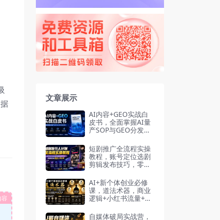
吸
文章展示
根据
AI内容+GEO实战白
皮书，全面掌握AI量
产SOP与GEO分发机
制（PDF文档）
短剧推广全流程实操
教程，账号定位选剧
剪辑发布技巧，零基
础也能快速上手出单
AI+新个体创业必修
课，道法术器，商业
逻辑+小红书流量+AI
内容
智能体，低成本打造
个人变现小生意全套
自媒体破局实战营，