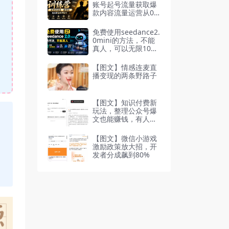
教学
账号起号流量获取爆
款内容流量运营从0-1
完整路径
免费使用seedance2.
0mini的方法，不能
真人，可以无限10秒
视频，9图+3音频参
考
【图文】情感连麦直
播变现的两条野路子
【图文】知识付费新
玩法，整理公众号爆
文也能赚钱，有人收
入2万+
【图文】微信小游戏
激励政策放大招，开
发者分成飙到80%