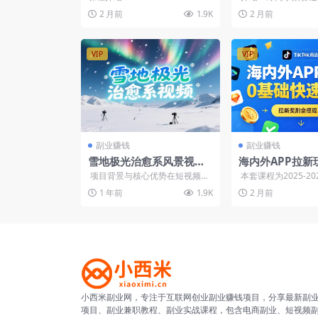
解，汤底熬制+酱料调配
观，可放大和规模化
2 月前
1.9K
2 月前
和持续项目&n...
+出摊运营
VIP
VIP
副业赚钱
副业赚钱
雪地极光治愈系风景视频
海内外APP拉新
制作指南：新手也能轻松
程，内容生产、
项目背景与核心优势在短视频内
本套课程为2025-2
打造爆款
用、发布，新手
容多元化的当下，AI 生成的雪地
APP拉新专属教程，整合T
1 年前
1.9K
2 月前
极光治愈...
快速变现
小西米副业网，专注于互联网创业副业赚钱项目，分享最新副
项目、副业兼职教程、副业实战课程，包含电商副业、短视频