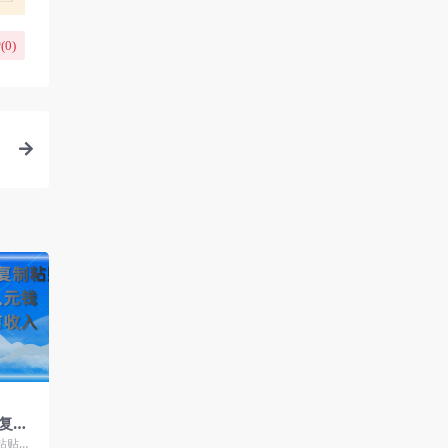
(
0
)
复制
益八
粘贴，