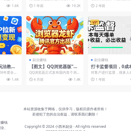
天SOP单品爆红，轻松盈
元钱，无限操作执行
，绿色长期
因为新品推荐流量是赛马制的，
操作两分钟收益八元钱，
1.6K
1 年前
19.2K
2 年前
当你的新品在赛马制中脱颖...
作，执行就有收入！
利
收入
VIP
副业赚钱
副业赚钱
玩法教
【图文】QQ浏览器版“龙
打卡监督项目，0成
工具运
虾”QBotClaw来了！腾讯
爆单1000+，做就
026年度全域
QQ浏览器正式发布国内首个浏览
对客户进行监督，很多人
0基础也能
官方出品
益
ikT...
器“龙虾”——QBotClaw，支持用
需要别人催着，才能把事
1.4K
4 月前
1.4K
1 年前
户自由配置国...
定时定点催客户做事情，做.
本站资源收集于网络，仅供学习，版权归原作者所有！
若侵犯了您的合法权益，请联系我们删除！
业赚钱
Copyright © 2024
小西米副业
- All rights reserved
副业、