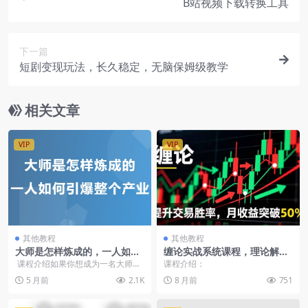
B站视频下载转换工具
下一篇
短剧变现玩法，长久稳定，无脑保姆级教学
相关文章
VIP
VIP
其他教程
其他教程
大师是怎样炼成的，一人如何
缠论实战系统课程，理论解析
引爆整个产业（PDF教程）
+行情分解+买卖点捕捉，提升
课程介绍如果你想成为一名大师，
课程介绍：
交易胜率，月收益突破50%
奠定行业一流地位如果你想在企业
5 月前
2.1K
8 月前
751
内部建立...