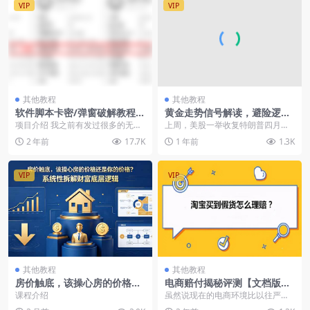
VIP
VIP
其他教程
其他教程
软件脚本卡密/弹窗破解教程，
黄金走势信号解读，避险逻辑
从0开始教你破解软件卡密
+市场情绪，美股剧震后的资
项目介绍 我之前有发过很多的无版
上周，美股一举收复特朗普四月一
产配置密码
权软件，有很多人想要给这些无版
手泡制的“解放日”以来的历史性暴
2 年前
17.7K
1 年前
1.3K
权软件添加自己的卡...
跌。这次暴跌的开始...
VIP
VIP
其他教程
其他教程
房价触底，该操心房的价格还
电商赔付揭秘评测【文档版
是你的价格？系统性拆解财富
本】
课程介绍
虽然说现在的电商环境比以往严厉
底层逻辑（PDF文章）
得多了，严厉打击各种假劣产品，