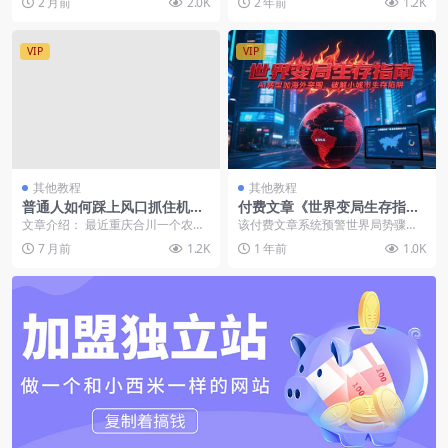
2 月前
2.0K
2 年前
1.2K
但还是有不少商家打擦...
VIP
VIP
其他教程
其他教程
普通人如何踩上风口抓住机
付费文章《世界变局生存指
会？（PDF文章）
南，AI转型加海外突围，破解
文章介绍： 最近重庆合川一个农村
该付费文章系统预警世界局势骤变
小城市生存陷阱》
女孩呆呆火得一塌糊涂。 事情由来
下的生存策略，聚焦三大核心危
7 月前
1.2K
1 年前
1.0K
是这样的。 1月...
机：中东冲突引发的全球...