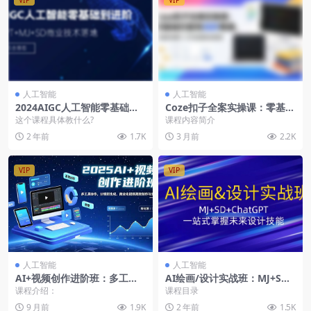
人工智能
人工智能
2024AIGC人工智能零基础到
Coze扣子全案实操课：零基础
进阶，GPT+MJ+SD商业技术
扫盲到高阶精通，智能体创建
这个课程具体教什么?
课程内容简介
落地（78节）
+工作流搭建
2 年前
1.7K
3 月前
2.2K
VIP
VIP
人工智能
人工智能
AI+视频创作进阶班：多工具
AI绘画/设计实战班：MJ+SD+
协作，分镜到生成，商业化视
ChatGPT，一站式掌握未来设
课程介绍：
课程目录
频高效制作与变现
计技能
9 月前
1.9K
2 年前
1.5K