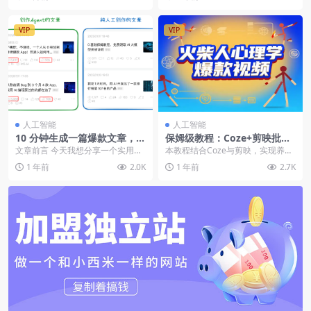
VIP
VIP
人工智能
人工智能
10 分钟生成一篇爆款文章，普
保姆级教程：Coze+剪映批量
通人也能学会的 AI Agent 工
制作火柴人心理学视频，三大
文章前言 今天我想分享一个实用主
本教程结合Coze与剪映，实现养
作流搭建教程（飞书文档教
平台自动化产出攻略【飞书文
题：如何将 AI 从简单的聊天工具升
生、科普、心理疗愈等赛道的“火柴
1 年前
2.0K
1 年前
2.7K
程）
档教程】
级为专属工作...
人心理学”批量自...