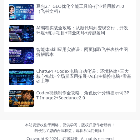
豆包2.1 GEO优化全能工具箱-行业通用版v1.0
（飞书文档）
AI编程实战全攻略：从敲代码到变现交付，开发
环境+练手项目+商业闭环+跨越盈利
智能体Skill应用实战课：网页抓取飞书表格生图
拆解脚本
ChatGPT+Codex电脑自动化课：环境搭建+三大
核心实战+全场景应用拓展+AI自主操控电脑+零基
础上手
Codex视频制作全攻略，角色设计分镜提示词GP
T Image2+Seedance2.0
本站资源收集于网络，仅供学习，版权归原作者所有！
若侵犯了您的合法权益，请联系我们删除！
Copyright © 2024
小西米副业
- All rights reserved