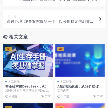
档】
下一篇
通过办理ICP备案挖掘到一个可以长期稳定的副业
【飞书文档】
相关文章
VIP
VIP
人工智能
人工智能
零基础掌握DeepSeek，AI时
AI落地实战课：从0到1助你秒
代生存手册（PDF文档教程）
变高手，手机就能用，涵盖多
AI时代生存手册零基础掌握DeepSe
课程内容
行业应用
ekPDF文档教程 会员可免费...
4 月前
2.2K
1 年前
2.5K
VIP
VIP