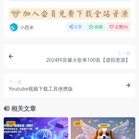
小西米
分享
收藏
点赞(
0
)
上一篇
2024抖音爆火歌单100首【虚拟资源】
下一篇
Youtube视频下载工具便携版
相关文章
VIP
VIP