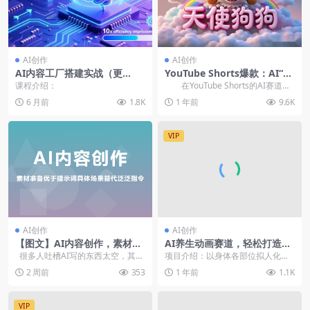
AI创作
AI创作
AI内容工厂搭建实战（更
YouTube Shorts爆款：AI“天
新）：从预判到批量生成，效
使狗狗”视频制作全攻略【飞书
课程介绍：
在YouTube Shorts的AI赛道
率提升10倍，打造电商内容增
文档】
上，一个名为“天使狗狗”...
6 月前
1.8K
1 年前
9.6K
长飞轮
VIP
AI创作
AI创作
【图文】AI内容创作，素材准
AI养生动画赛道，轻松打造爆
备优于提示词具体场景替代泛
款视频，豆包AI新手也能操作
很多人吐槽AI写的东西太空，其实
项目介绍：以身体各部位拟人化呈
泛指令
是自己给的线索太少。一句...
现的 3D 视觉图片，搭配实用养生
2 周前
353
1 年前
1.1K
知识，受众群体各...
VIP