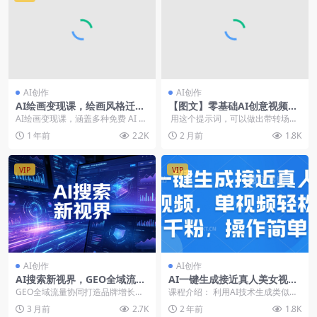
AI创作
AI创作
AI绘画变现课，绘画风格迁移
【图文】零基础AI创意视频转
设计，掌握IP账号运营技巧，
场特效教程
AI绘画变现课，涵盖多种免费 AI 绘
用这个提示词，可以做出带转场效
打造爆款内容
图软件使用、AI 装饰画赛道、诗词
果的视频。 只需要三张图片就...
1 年前
2.2K
2 月前
1.8K
创作、摄...
VIP
VIP
AI创作
AI创作
AI搜索新视界，GEO全域流量
AI一键生成接近真人美女视
协同打造品牌增长超级引擎
频，单视频轻松破千粉，操作
GEO全域流量协同打造品牌增长超
课程介绍： 利用AI技术生成类似真
（PDF文档教程）
简单
级引擎 会员可免费获取全...
人的美女视频项目，流量大、易吸
3 月前
2.7K
2 年前
1.8K
粉。 视频首先展...