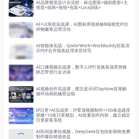
AI品牌视觉设计全流程：标志图形+辅助图形+主
视觉+插画+海报+包装+Lora训练=
AI+UI系统实战课，AI图标界面精修B端视觉IP吉
祥物徽章运营活动
AI智能体实战，QoderWork+WorkBuddy安装演
示PDF合并报表处理录音转写
AI口播视频实战课，数字人IP打造换装场景替换
静态带货行走访谈
AI视频创作实战课，图文提示词TapNow首尾帧
循环动画机械臂运镜
IP日更+AI实战营：IP置顶视频制作+100条选题库
搭建+10条日更规划，AI批量创作内容，建立稳定
日更获客系统
AI民间故事短视频，DeepSeek豆包快影剪映免费
制作爆款精选收益