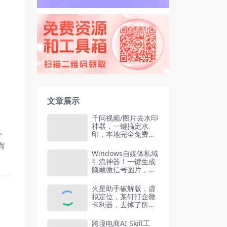
文章展示
千问视频/图片去水印
神器，一键搞定水
，
印，本地完全免费，
浏览器拓展插件
有
Windows自媒体私域
引流神器！一键生成
隐藏微信号图片，支
持多种模板样式，完
全免费 隐图工坊
火星助手破解版，虚
拟定位，某钉打企微
卡利器，去掉了所有
广告，打开即用
跨境电商AI Skill工