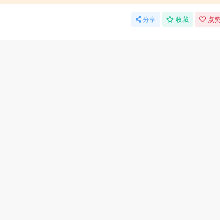
分享
收藏
点赞
上一篇
下一篇
深度解析
2000份抖音+小红书中小学精品资料高清可打印
增长技巧
电子版【虚拟资源】
VIP
VIP
工具软件
工具软件
工具，可
在线文档免费翻译神站！
PC端文档格式转换
，无任何
学生党、办公族在线翻译
绍：
文档翻译服务，支持 docx、ppt
免费文档格式转换助手是