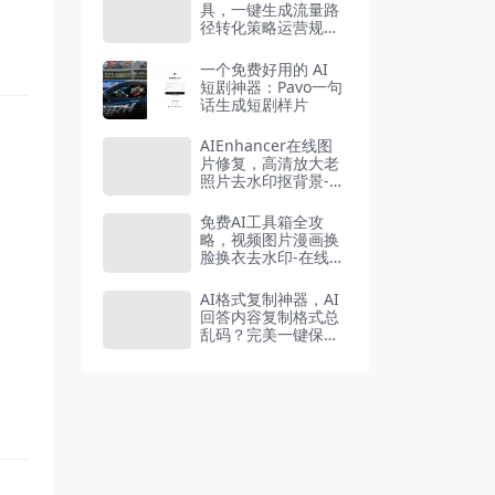
具，一键生成流量路
径转化策略运营规划
0-1全流程
一个免费好用的 AI
短剧神器：Pavo一句
话生成短剧样片
AIEnhancer在线图
片修复，高清放大老
照片去水印抠背景-在
线工具
免费AI工具箱全攻
略，视频图片漫画换
脸换衣去水印-在线工
具
AI格式复制神器，AI
回答内容复制格式总
乱码？完美一键保留
原格式复制，浏览器
插件Copy With For
mat