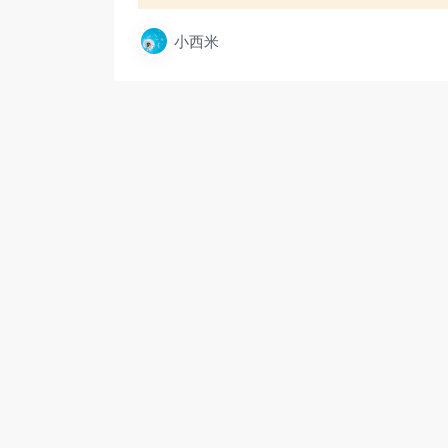
小西米
公众号运营高阶课程：从对标到变现，
公众号优化与流量
相关文章
VIP
VIP
工具软件
工具软件
Office文件修复工具
超强大的AI视频
免费无限次白嫖
一种通用的Microsoft Office文件
---------------项目介