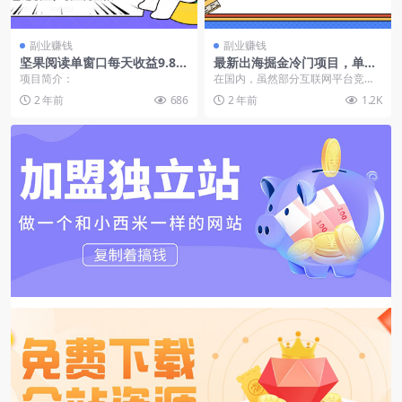
副业赚钱
副业赚钱
坚果阅读单窗口每天收益9.8通
最新出海掘金冷门项目，单号
过矩阵方式日入1000+正规项
日入1000+
项目简介：
在国内，虽然部分互联网平台竞争
目附有管道收益
激烈，仿佛一片红海，但将目光转
2 年前
686
2 年前
1.2K
向海外，却能发现一片...