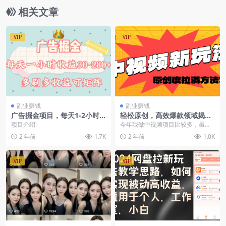
相关文章
VIP
VIP
副业赚钱
副业赚钱
广告掘金项目，每天1-2小时
轻松原创，高效爆款领域揭
单机手机30-280，可矩阵可放
秘！
项目介绍:
今年我做中视频项目比较多，虽然
大做
做中视频不用去引流，但无论是原
2 年前
1.7K
2 年前
1.0K
创还是伪原创，创作内...
VIP
VIP