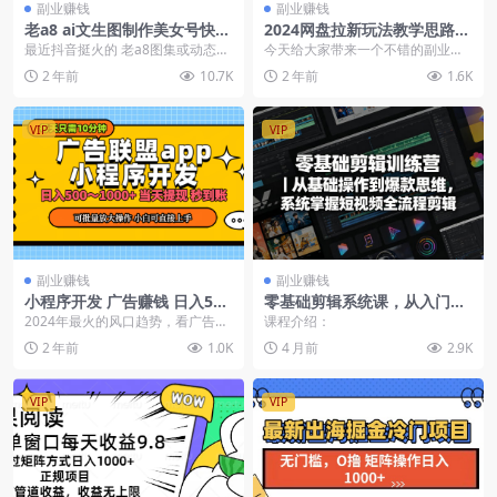
副业赚钱
副业赚钱
老a8 ai文生图制作美女号快速
2024网盘拉新玩法教学思路，
涨粉教程【图文教程】
如何实现被动高收益，适用于
最近抖音挺火的 老a8图集或动态视
今天给大家带来一个不错的副业，
个人 工作室 小白
频相信很多兄弟们都刷到过吧 外面
也是一直火爆的项目，这个项目就
2 年前
10.7K
2 年前
1.6K
教程随便都是2...
是网盘拉新推广，我觉...
VIP
VIP
副业赚钱
副业赚钱
小程序开发 广告赚钱 日入500
零基础剪辑系统课，从入门到
~1000+ 小白轻松上手！
精通，打造爆款短视频
2024年最火的风口趋势，看广告撸
课程介绍：
收益
2 年前
1.0K
4 月前
2.9K
VIP
VIP