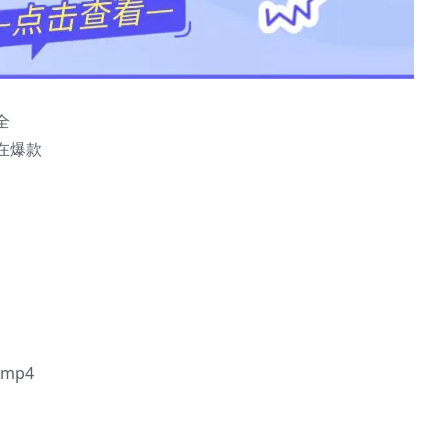
全
在爆款
mp4