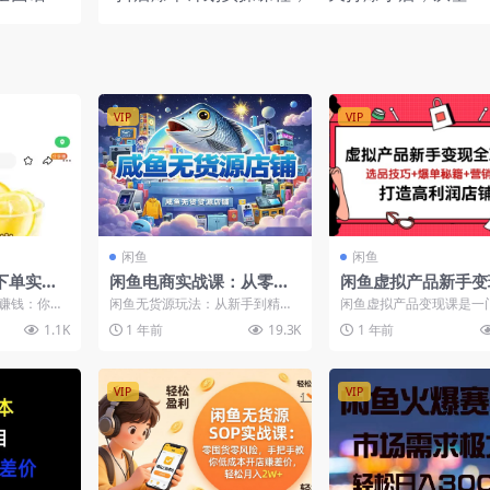
直播效果
到进阶，快速起店提升销量
VIP
VIP
闲鱼
闲鱼
下单实
闲鱼电商实战课：从零开
闲鱼虚拟产品新手变
价渠道轻
始掌握无货源玩法，精准
攻略，选品技巧+爆
”赚钱：你在
闲鱼无货源玩法：从新手到精
闲鱼虚拟产品变现课是一
选品、高效引流，轻松打
+营销书，打造高利
单服务...
通，解锁电商副业赚钱秘籍！闲
普通人设计的电商入门课
1.1K
1 年前
19.3K
1 年前
鱼作为国内知名的二手交易平...
盖从基础认知到实操技巧的.
造高收益店铺！
VIP
VIP