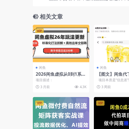
框架助力，轻松提升
相关文章
VIP
闲鱼
闲鱼
2026闲鱼虚拟从0到1系统
【图文】闲鱼代
化运营课程：标准化打法
操，美团圈圈低
项目描述：
项目本质是“信息差
拆解 + 高效出单全链路教
松赚差价
闲鱼上卖本地生活代下
3 月前
4.3K
3 周前
学，新手也能日出100单
VIP
VIP