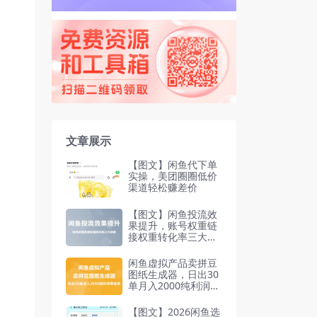
文章展示
【图文】闲鱼代下单
实操，美团圈圈低价
渠道轻松赚差价
【图文】闲鱼投流效
果提升，账号权重链
接权重转化率三大关
键
闲鱼虚拟产品卖拼豆
图纸生成器，日出30
单月入2000纯利润零
成本（飞书文档）
【图文】2026闲鱼选