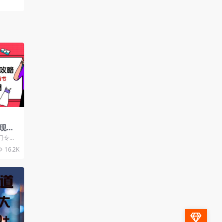
现全
单秘籍
门专为
润店铺
程，涵
16.2K
..