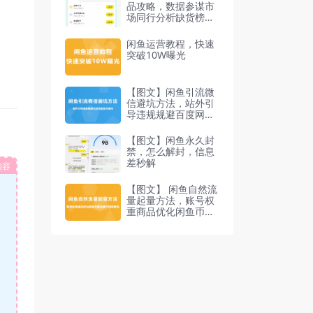
品攻略，数据参谋市
场同行分析缺货榜趋
势榜爆卖榜
闲鱼运营教程，快速
突破10W曝光
【图文】闲鱼引流微
信避坑方法，站外引
导违规规避百度网盘
安全操作
【图文】闲鱼永久封
禁，怎么解封，信息
差秒解
内容
【图文】 闲鱼自然流
量起量方法，账号权
重商品优化闲鱼币曝
光替代超级擦亮