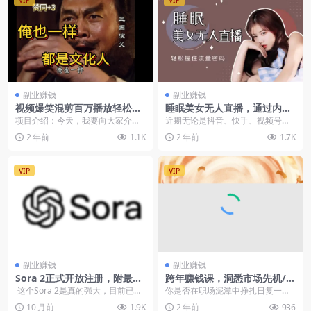
VIP
VIP
副业赚钱
副业赚钱
视频爆笑混剪百万播放轻松达
睡眠美女无人直播，通过内置
成
线条手法，轻松握住流量密码
项目介绍：今天，我要向大家介绍
近期无论是抖音、快手、视频号、B
一种高效的视频创作方法，这种方
站、陌陌等平台对于美女擦边类型
2 年前
1.1K
2 年前
1.7K
法不仅覆盖了广泛的受...
的无人直播管控越来...
VIP
VIP
副业赚钱
副业赚钱
Sora 2正式开放注册，附最新
跨年赚钱课，洞悉市场先机/激
分享的邀请码合集（文本内
发创新思维/制定财富计划/实
这个Sora 2是真的强大，目前已经
你是否在职场泥潭中挣扎日复一日,
容）
现财富第二曲线
被网友们玩坏了，生成了很多有意
却看不到晋升的曙光对收入的停滞
10 月前
1.9K
2 年前
936