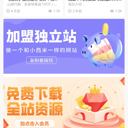
代购的变现思路，多家销量超
多种推广渠道 新手小白轻松落
山姆代购，多家销量超100万＋客
项目介绍：
百万
地
户在山姆app下单，截图保存发给
4 月前
1.7K
2 年前
1.3K
在线...