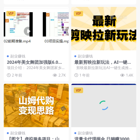
思...
感到绝望?
VIP
VIP
副业赚钱
副业赚钱
2024年美女舞团加强版6.0，
最新剪映拉新玩法，AI一键生
单场直播日入1700+
成推广，新手小白兼职副业首
项目介绍： 2024年美女舞团家乡版
剪映最新拉新玩法AI一键生成推
选
6.0直播项目，独特素材、特效技术
广，一件发布，单天高产出1...
2 年前
2.7K
1 年前
1.4K
和防风技术...
VIP
副业赚钱
副业赚钱
【图文】虚拟服务项目：山姆
流量卡代理掘金 日躺赚3000+