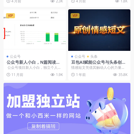
4 月前
2.3K
4 月前
1.8K
定收益
钱（飞书文档教程）
道，粉丝粘...
VIP
VIP
公众号
公众号
头条
公众号新人小白，N篇阅读量
豆包AI赋能公众号与头条创
过万，pr求合作，小绿书大有
作：高效打造情感短文，实现
公众号项目新人小白，独立个人无
情感短文凭借其触动人心的力量，
可为（飞书文档教程）
日入300+
工作室，只有一个账号，一共更新6
成为公众号和今日头条上的热门品
11 月前
1.9K
1 年前
35.8K
6篇，...
类。今天，我将为大家...