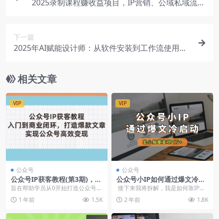
2025录制课程赚收益项目，IP营销、公域私域流量
运营与课程包装全攻略
下一篇
2025年AI赋能设计师：从软件安装到工作流使用，
全方位提升创作效率
相关文章
VIP
VIP
公众号
公众号
公众号IP获客教程(第3期)，从
公众号小IP如何通过爆文冷启
入门到商业闭环，打造爆款文
动，卖小报童变现2万【飞书
旨在帮助学员从0开始打造公众号，
接下来我将拆解，我是如何靠IP爆
章
文档教程】
并实现商业闭环。课程内容全面，
文冷启动产品，打造一个兼顾流
1 年前
1.5K
2 年前
1.8K
涵盖公众号基础入门...
量、变现...