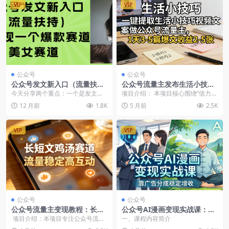
VIP
VIP
公众号
公众号
公众号发文新入口（流量扶
公众号流量主发布生活小技
持），又发现一个爆款赛道：
巧，一键复制爆款文案！轻松
今天分享两个重点：一个是发文入
项目介绍： 本项目核心围绕“借力变
美女赛道
实现流量变现
口会有流量扶持，一个是公众号一
现”展开，无需专业写作功底、不用
12 月前
1.8K
5 月前
2.5K
个新赛道的玩法。
拍摄剪辑，依托...
VIP
VIP
公众号
公众号
公众号流量主变现教程：长短
公众号AI漫画变现实战课：星
文鸡汤垂直赛道，从快速起号
座/职场/养生多赛道+智能体发
项目介绍：本项目专注公众号流量
一、课程内容简介
到爆款复制，持续更新实现稳
文，零基础靠广告分成稳定赚
主变现，主打长短文鸡汤垂直赛