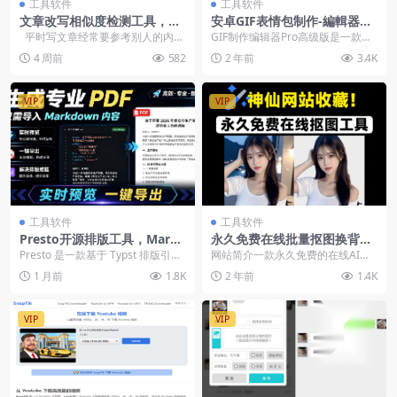
工具软件
工具软件
文章改写相似度检测工具，改
安卓GIF表情包制作-編輯器无
写后查重避免抄袭判断修改程
广告
平时写文章经常要参考别人的内容
GIF制作编辑器Pro高级版是一款手
度-在线工具
来改，但改完自己也不知道和...
机功能齐全的动图制作生成软件。
4 周前
582
2 年前
3.4K
主要功能包括G...
VIP
VIP
工具软件
工具软件
Presto开源排版工具，Markd
永久免费在线批量抠图换背景
own实时预览一键导出PDF
工具【在线工具】
Presto 是一款基于 Typst 排版引擎
网站简介一款永久免费的在线AI抠
的开源桌面工具，将写作、模板、
图工具（不限制次数）批量抠图功
1 月前
1.8K
2 年前
1.4K
预览...
能（可一次性30张...
VIP
VIP