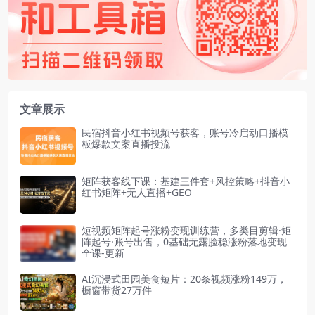
文章展示
民宿抖音小红书视频号获客，账号冷启动口播模
板爆款文案直播投流
矩阵获客线下课：基建三件套+风控策略+抖音小
红书矩阵+无人直播+GEO
短视频矩阵起号涨粉变现训练营，多类目剪辑·矩
阵起号·账号出售，0基础无露脸稳涨粉落地变现
全课-更新
AI沉浸式田园美食短片：20条视频涨粉149万，
橱窗带货27万件