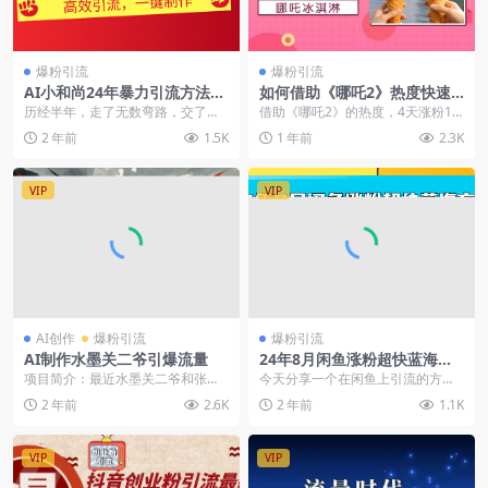
爆粉引流
爆粉引流
AI小和尚24年暴力引流方法，
如何借助《哪吒2》热度快速
单日300+高质量创业粉，高效
涨粉：用DeepSeek和Vidu制
历经半年，走了无数弯路，交了无
借助《哪吒2》的热度，4天涨粉1.2
引流，一键制作
作爆款哪吒冰淇淋玩法【飞书
数学费。终于给兄弟们把这个方法
w，条条爆款，这是怎么做到的
2 年前
1.5K
1 年前
2.3K
文档教程】
测试出来了 本次课程...
呢？今天就来揭秘...
VIP
VIP
AI创作
爆粉引流
爆粉引流
AI制作水墨关二爷引爆流量
24年8月闲鱼涨粉超快蓝海方
法！日稳引300+创业粉，日五
项目简介：最近水墨关二爷和张
今天分享一个在闲鱼上引流的方
位数变现，轻松伪原创
飞，在发颠文学赛道上简直太火爆
法，你知道吗？有些团队居然要收
2 年前
2.6K
2 年前
1.1K
有的账号8篇原创图片，...
费上千块的创业粉引流方...
VIP
VIP