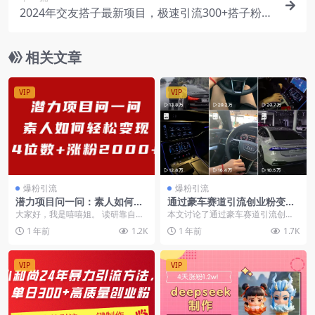
2024年交友搭子最新项目，极速引流300+搭子粉，
简单粗暴，好学好上手
相关文章
VIP
VIP
爆粉引流
爆粉引流
潜力项目问一问：素人如何轻
通过豪车赛道引流创业粉变
松变现4位数+涨粉2000+？
现，保姆级教学（飞书文档教
大家好，我是嘻嘻姐。​ 读研靠自媒
本文讨论了通过豪车赛道引流创业
（飞书文档教程）
程）
体挣到人生第一个20w，毕业第2年
粉并实现四位数变现的方法涵盖账
1 年前
1.2K
1 年前
1.7K
独立买房，之...
号搭建、素材准备、作...
VIP
VIP