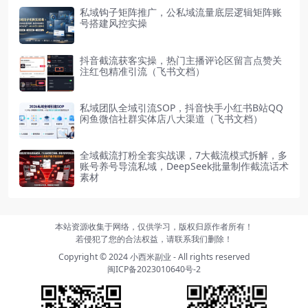
私域钩子矩阵推广，公私域流量底层逻辑矩阵账
号搭建风控实操
抖音截流获客实操，热门主播评论区留言点赞关
注红包精准引流（飞书文档）
私域团队全域引流SOP，抖音快手小红书B站QQ
闲鱼微信社群实体店八大渠道（飞书文档）
全域截流打粉全套实战课，7大截流模式拆解，多
账号养号导流私域，DeepSeek批量制作截流话术
素材
本站资源收集于网络，仅供学习，版权归原作者所有！
若侵犯了您的合法权益，请联系我们删除！
Copyright © 2024
小西米副业
- All rights reserved
闽ICP备2023010640号-2