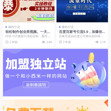
爆粉引流
爆粉引流
轻松制作创业类视频。一天被
百度百家号引流5.0，加爆你的
动加精准创业粉500+（附素
微信
抖音10月最新引流创业粉，图片
百家号是由百度公司推出的内容创
材）
+音频+数字人=视频，轻松制作创
作平台，旨在为创作者提供一个展
2 年前
2.4K
2 年前
2.1K
业类视频，一天轻松...
示才华和获得收益的机...