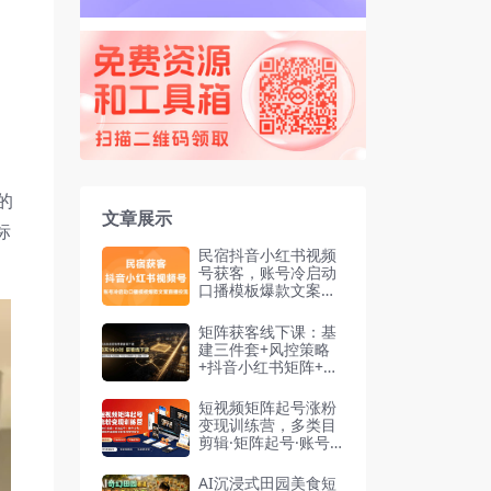
的
文章展示
标
民宿抖音小红书视频
号获客，账号冷启动
口播模板爆款文案直
播投流
矩阵获客线下课：基
建三件套+风控策略
+抖音小红书矩阵+无
人直播+GEO
短视频矩阵起号涨粉
变现训练营，多类目
剪辑·矩阵起号·账号
出售，0基础无露脸
稳涨粉落地变现全课-
AI沉浸式田园美食短