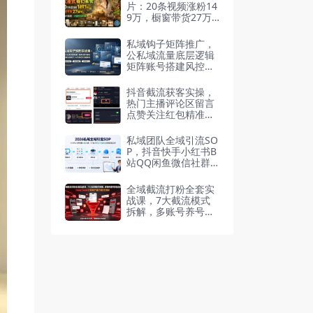
更新
片：20条视频涨粉14
9万，橱窗带货27万
件
私域钩子矩阵推广，
公私域流量底层逻辑
矩阵账号搭建风控实
操
抖音截流获客实操，
热门主播评论区留言
点赞关注红包精准引
流（飞书文档）
私域团队全域引流SO
P，抖音快手小红书B
站QQ闲鱼微信社群
实体店八大渠道（飞
书文档）
全域截流打粉全套实
战课，7大截流模式
拆解，多账号养号导
流私域，DeepSeek
批量制作截流话术素
材