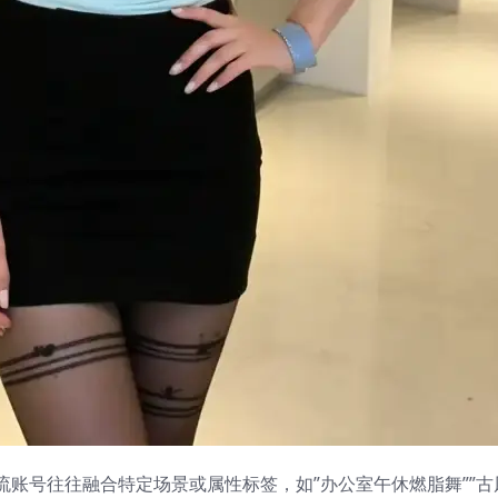
流账号往往融合特定场景或属性标签，如”办公室午休燃脂舞””古