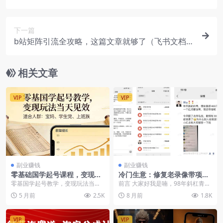
多平台使用
下一篇
b站矩阵引流全攻略，这篇文章就够了（飞书文档教
程）
相关文章
VIP
VIP
副业赚钱
副业赚钱
零基础国学起号课程，变现玩
冷门生意：修复老录像带项
法当天见效，适合人群:宝妈、
目，每天两小时轻松月入过万
零基国学起号教学，变现玩法当天
前言 大家好我是喃，98年斜杠青
学生党、上班族
见效，适合人群:宝妈、学生党、上
年，第一次写项目复盘，写的不好
5 月前
2.5K
8 月前
1.8K
班族
多担待，废话不说直...
VIP
VIP