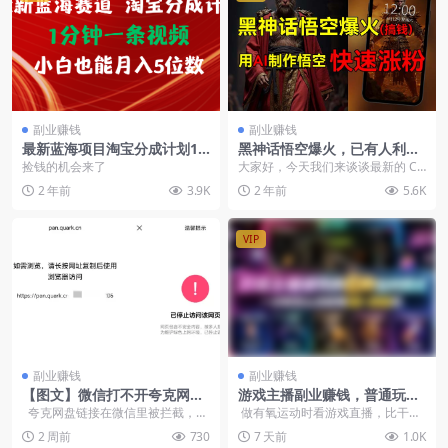
副业赚钱
副业赚钱
最新蓝海项目淘宝分成计划1
黑神话悟空爆火，已有人利用
分钟1条视频小白也能月入五
这波热点变现几十万，普通人
捡钱的机会来了
大家好，今天我们来谈谈最新的 CS
位数
也可用AI蹭上这…
GO 游戏搬砖项目，无需挂机，通
2 年前
3.9K
2 年前
5.6K
过汇率差价一个...
VIP
副业赚钱
副业赚钱
【图文】微信打不开夸克网盘
游戏主播副业赚钱，普通玩家
链接？试试这几种解决方法
水平达到前两名一小时50到20
夸克网盘链接在微信里被拦截，提
做有氧运动时看游戏直播，比干练
0（PDF文档）
示“复制到浏览器打开”，转...
更有激情，我就是在B站和抖音上看
2 周前
730
7 天前
1.0K
CF生...