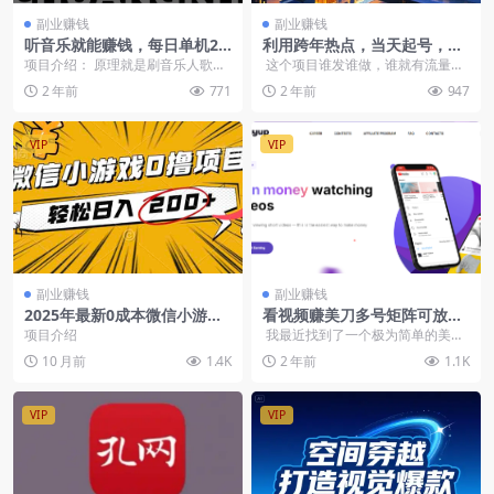
副业赚钱
副业赚钱
听音乐就能赚钱，每日单机20
利用跨年热点，当天起号，当
0+
天转化变现
项目介绍： 原理就是刷音乐人歌单
这个项目谁发谁做，谁就有流量，
的播放量，我们只需要用大量小号
新号第一天第一条作品直接破万，
2 年前
771
2 年前
947
去给自己音乐人歌单...
咱们就是...
VIP
VIP
副业赚钱
副业赚钱
2025年最新0成本微信小游戏
看视频赚美刀多号矩阵可放大
撸收益小项目，轻松日入200+
收益
项目介绍
我最近找到了一个极为简单的美元
赚取项目，特别适合新手尝试。这
10 月前
1.4K
2 年前
1.1K
个项目的...
VIP
VIP