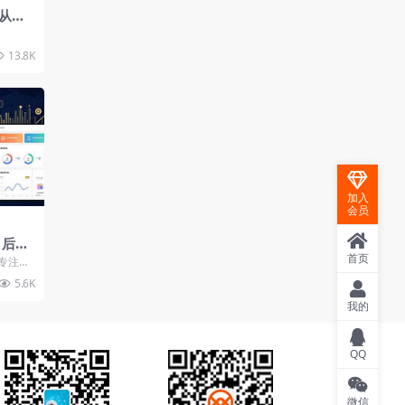
从短
巧，
展
13.8K
加入
会员
：后台
流
首页
专注于
程，涵
5.6K
我的
QQ
微信