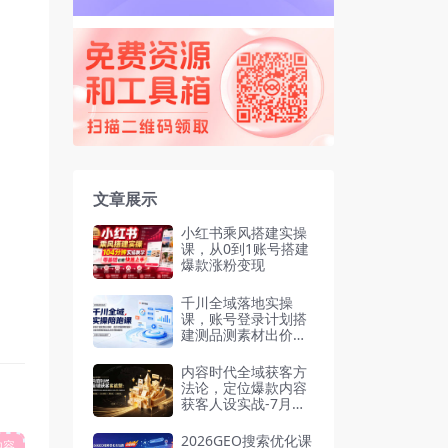
文章展示
小红书乘风搭建实操
课，从0到1账号搭建
爆款涨粉变现
千川全域落地实操
课，账号登录计划搭
建测品测素材出价逻
辑放量起量
内容时代全域获客方
法论，定位爆款内容
获客人设实战-7月更
新
2026GEO搜索优化课
内容