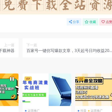
分享
收藏
点赞
上一篇
下一篇
下载神器
百家号一键仿写爆款文章，3天起号日均收益200
+
VIP
VIP
运营推广
抖音
运营推广