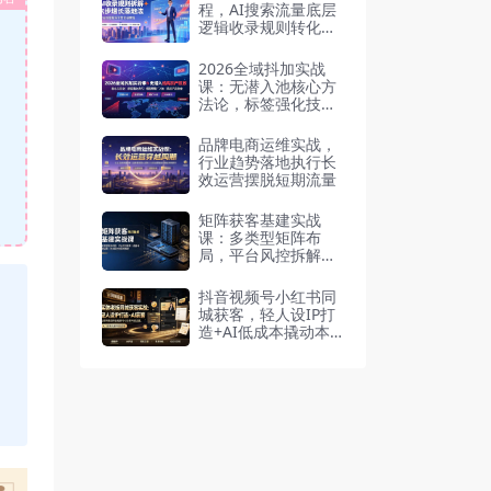
程，AI搜索流量底层
逻辑收录规则转化路
径
2026全域抖加实战
课：无潜入池核心方
法论，标签强化技
巧，短视频硬广入
池，高投产投放全教
品牌电商运维实战，
程
行业趋势落地执行长
效运营摆脱短期流量
矩阵获客基建实战
课：多类型矩阵布
局，平台风控拆解，
设备网络隔离，防关
联全套落地教程
抖音视频号小红书同
城获客，轻人设IP打
造+AI低成本撬动本
地流量