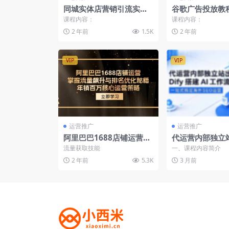
同城实体店营销引流实例
谷歌广告投放教
教学，快速提升进店流
词调研至广告优
课程内容：
课程内容：
量，实体店这样能卖爆
析，助你轻松挣
2 年前
1.5K
2 年前
VIP
VIP
运营推广
运营推广
阿里巴巴1688店铺运营，
代运营内部独立
掌握流量飙升与排名优化
销课，Dify平
流量获取技能
一、课程内容简介
秘籍 年销百万核心运营策
站SEO工作流，
2 年前
5.3K
3 月前
略
成出海运营推广