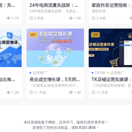
程：关键
24年电商流量实战班：无
家政抖音运营指南：
化全解
红利与盈利策略，终极提
视频到直播，引流技
24年电商流量实战班：无界红利
课程目录：
美金
升/关键词优化/精准人群
助力家政公司快速发
与盈利策略，终极提升/关键词优
1.7K
2 年前
1.0K
2 年前
化/精准人群拓展/创...
拓展/创新玩法
VIP
VIP
运营推广
TikTok
运营推广
站出海营
美业成交增长课，5天闭环
TK店铺运营实操课
台搭建独立
+8大流程+4卡模型，客单
功能详解，商品上架
《引爆美业成交业绩增长36计》
《TK店铺运营实操课》是
AI自动完
价提升58%月流水破50万
程，运营思路拆解
是安娜老师2025年面诊+成交双
跨境电商全流程的实操课
1.3K
11 月前
1.4K
11 月前
系统落地课：5天面...
盖‌开店准...
本站资源收集于网络，仅供学习，版权归原作者所有！
若侵犯了您的合法权益，请联系我们删除！