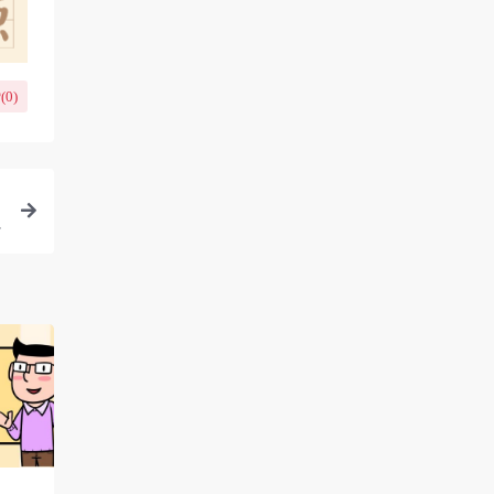
(
0
)