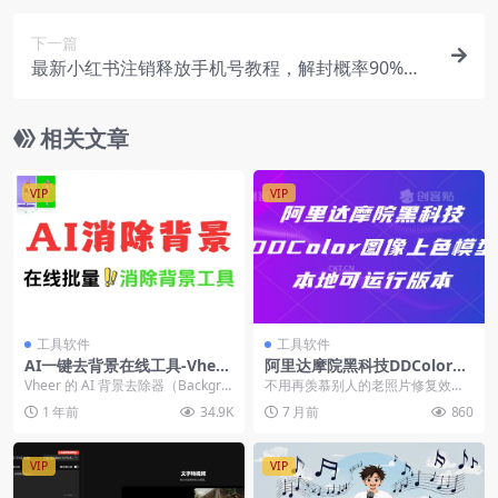
下一篇
最新小红书注销释放手机号教程，解封概率90%，
有时效（文本教程）
相关文章
VIP
VIP
工具软件
工具软件
AI一键去背景在线工具-Vheer
阿里达摩院黑科技DDColor图
批量图片背景消除神器
像上色模型，本地可运行版本
Vheer 的 AI 背景去除器（Backgro
不用再羡慕别人的老照片修复效
und Remover by V...
果！这款由阿里达摩院研发的 DDC
1 年前
34.9K
7 月前
860
olor 图像上色...
VIP
VIP