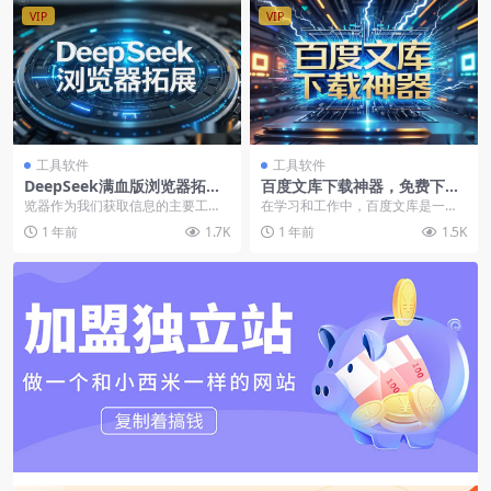
VIP
VIP
工具软件
工具软件
DeepSeek满血版浏览器拓展
百度文库下载神器，免费下载
插件：内置AI功能的智能浏览
文档，无需会员限制
览器作为我们获取信息的主要工
在学习和工作中，百度文库是一个
解决方案
具，其功能和体验至关重要。为了
非常有用的资源平台，提供了大量
1 年前
1.7K
1 年前
1.5K
提升浏览器的使用体验，...
的文档、论文、PPT...