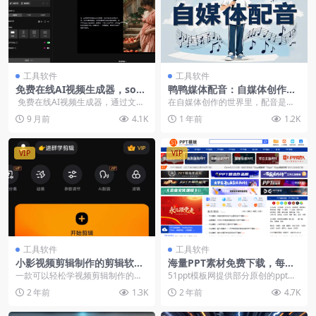
工具软件
工具软件
免费在线AI视频生成器，sora
鸭鸭媒体配音：自媒体创作的
2模型免费使用-在线工具
高效配音工具
免费在线AI视频生成器，通过文本
在自媒体创作的世界里，配音是一
或图片创作令人惊叹的视频 ...
个至关重要的环节。一个好的配音
9 月前
4.1K
1 年前
1.2K
不仅能为视频增色不少...
VIP
VIP
工具软件
工具软件
小影视频剪辑制作的剪辑软件
海量PPT素材免费下载，每日
安卓版登录即会员
更新，分类清晰，免注册登录
一款可以轻松学视频剪辑制作的剪
51ppt模板网提供部分原创的ppt模
下载 51PPT模板
辑软件，丰富多样的滤纸和模板素
板，里面包含了大量免费的PPT模
2 年前
1.3K
2 年前
4.7K
材全部免费使用，让你...
板，动态p...