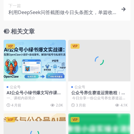
下一篇
利用DeepSeek问答截图做今日头条图文，单篇收
益50-200
相关文章
VIP
VIP
公众号
公众号
AI公众号小绿书爆文写作课：
公众号养生赛道运营教程：AI
OpenClaw小龙虾云端部署
+矩阵操作+原创爆文生成，高
一、课程内容简介
今日分享一份公众号养生赛道运营
+自动选题发布，矩阵运营轻
需求养生号中老年内容号
资料。主要讲 AI + 矩阵操作 + ...
4 月前
2.0K
3 月前
4.1K
松获取流量主收益（飞书文档
课程）
VIP
VIP