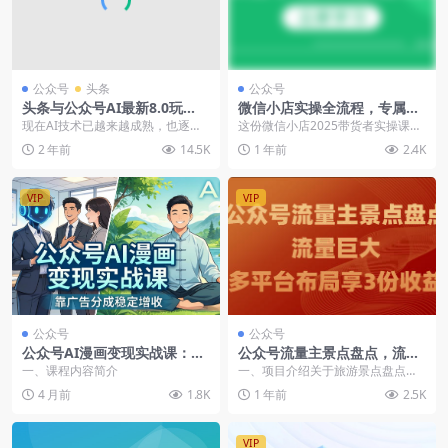
公众号
头条
公众号
头条与公众号AI最新8.0玩
微信小店实操全流程，专属达
法，全AI制作无需人工修稿，
人佣金、1688一件代发、商品
现在AI技术已越来越成熟，也逐渐
这份微信小店2025带货者实操课详
一个标题生成文章
预售、选品技巧等
变成全民共享的工具，各行各业都
细讲解了全流程实操，涵盖设置专
2 年前
14.5K
1 年前
2.4K
有运用到AI技术。...
属达人佣金、16...
VIP
VIP
公众号
公众号
公众号AI漫画变现实战课：星
公众号流量主景点盘点，流量
座/职场/养生多赛道+智能体发
巨大，多平台布局享3份收益
一、课程内容简介
一、项目介绍关于旅游景点盘点类
文，零基础靠广告分成稳定赚
公众号怎么做，这个赛道的流量超
4 月前
1.8K
1 年前
2.5K
钱（飞书文档教程）
级大，主要就是因为中...
VIP