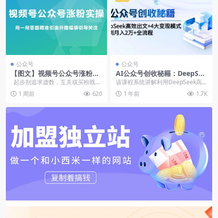
公众号
公众号
【图文】视频号公众号涨粉实
AI公众号创收秘籍：DeepSee
操，问一问答题精准引流开播
k高效出文+4大变现模式，从0
起步别追求虚数，互关或买粉既不
该课程系统讲解利用DeepSeek高
福袋引导关注
到月入2万+全流程（飞书文档
精准还容易违规，把力气花在...
效创作公众号爆款文章的全流程方
1 周前
620
1 年前
1.7K
教程）
法，从选题逻辑...