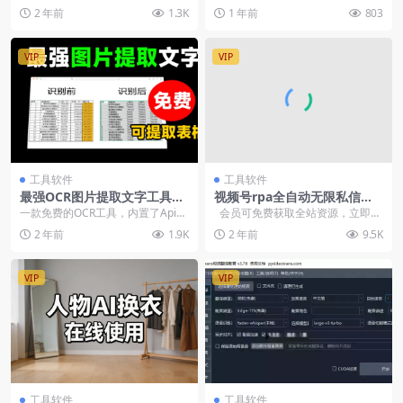
限制【在线工具】
音效
分享的一些音乐站也都关闭了，今
大平台主播活跃气氛的必备软件助
2 年前
1.3K
1 年前
803
天又找了一个分享给大...
手，极力推荐！内置上...
VIP
VIP
工具软件
工具软件
最强OCR图片提取文字工具支
视频号rpa全自动无限私信评
持图片提取表格手写体识别等
论截流脚本【安卓版本】
一款免费的OCR工具，内置了Api可
会员可免费获取全站资源，立即开
效果强大免费使用
以免费使用，软件可以一键提取表
通会员
2 年前
1.9K
2 年前
9.5K
格、图片内的文...
VIP
VIP
工具软件
工具软件