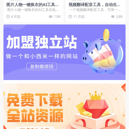
图片人物一键换衣的AI工具网
视频翻译配音工具，自动生成
站-在线工具
和添加字幕和配音
图片人物一键换衣的AI工具在线使
一个视频翻译配音工具，可将一种
用 会员可免...
语言的视频翻译为指定语言的视
4 月前
1.9K
11 月前
3.8K
频，自动生...