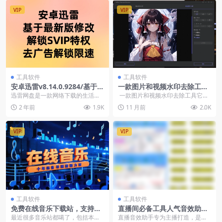
VIP
VIP
工具软件
工具软件
安卓迅雷v8.14.0.9284/基于最
一款图片和视频水印去除工
新版修改/解锁SVIP特权！去
具，Ai水印移除工具
迅雷网盘是一款网络下载的生活服
一款图片和视频水印去除工具它能
广告解锁限速
务工具，4亿迅雷资源客户为迅雷种
快速擦除其中一张图像中的水印并
2 年前
1.9K
11 月前
2.0K
子下载加快护航，v...
确保获得...
VIP
VIP
工具软件
工具软件
免费在线音乐下载站，支持在
直播间必备工具人气音效助
线播放和下载，无登陆和注册
手，内置2000种常用直播场景
最近很多音乐站都噶了，包括本站
直播音效助手专为主播打造，是各