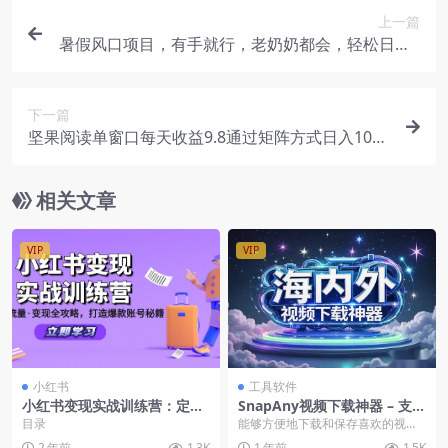
上一篇
暑假风口项目，有手就行，老奶奶都会，轻松日入1
000+
下一篇
坚果阅读单窗口每天收益9.8通过矩阵方式日入1000
+正规项目附有管道收益
相关文章
VIP
VIP
小红书
工具软件
小红书变现实战训练营：定位·
SnapAny视频下载神器 – 支持
流量·变现全攻略，打造爆款账
10000+网站，超清8K画质，
目录
能够方便地下载和保存喜欢的视
号秘籍
一键下载
频、音乐和图片是一种极大的便
2 年前
1.3K
1 年前
1.5K