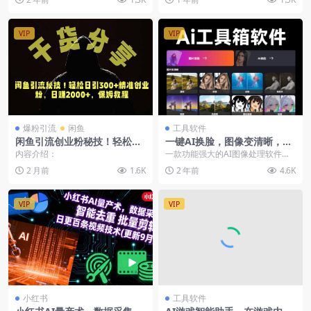
利。今天，我要为大家介绍...
VIP
VIP
爆粉引流
闲鱼
工具软件
闲鱼引流创业粉秘技！轻松日
一键AI换脸，图像变清晰，老
引300+精准创业粉
照片修复，黑白照片上色
内容介绍：
一款功能强大的AI图像处理软件，
最新版本带来了多项新功能，包括A
2 月前
1.6K
2 年前
4.6K
I换脸、图像清晰...
VIP
VIP
小红书
工具软件