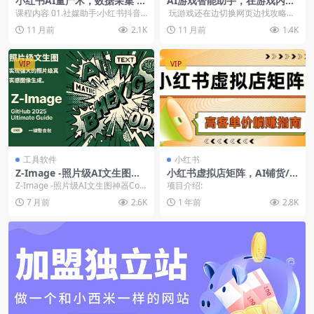
小红书AI量产术，数据采集 智
AI游戏智能助手，在游戏内直
能去重 批量剪辑 日更百条视
接获取Wiki信息、装备推荐、
课程内容 01.社媒助手:小红书抖音
玩游戏还在边切换网页边找攻略？
频技术
Boss攻略
数据采集,mp4 02.选取素材,mp4
现在可以用这款免费开源 AI 游戏智
11 月前
2.1K
11 月前
1.4K
0...
能...
VIP
VIP
工具软件
小红书
Z-Image -照片级AI文生图神
小红书虚拟店矩阵，AI铺货/
器ComfyUI一键整合包显存8
笔记狂怼/选品搬运/自动发
Z-Image -照片级AI文生图神器Com
项目介绍:
G可用
货，高客单价躺赚指南
fyUI一键整合包显存8G可用
7 月前
2.6K
1 年前
2.8K