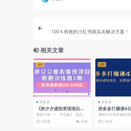
100％有效的小红书跳实名解决方案！
相关文章
VIP
VIP
拼多多
拼多多
《拼夕夕虚拟变现项目陪
拼多多打爆课43
跑训练营3期》单天纯利润
高价虚拟项目，
课程大纲：1、开店篇2、选品篇
课程针对高价虚拟项
50-500元
全解析（15节）
3、风险篇4、优化篇5、运营篇
含破局难点、垂直类
2 年前
4.0K
1 年前
6、实操篇7、复盘篇
自动回复、上架细节、虚