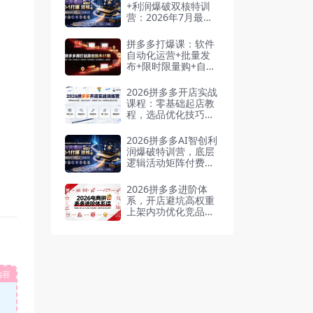
+利润爆破双核特训
营：2026年7月最新
玩法，0-1打爆SOP
拼多多打爆课：软件
自动化运营+批量发
布+限时限量购+自动
搬款裂变+直通车投
放
2026拼多多开店实战
课程：零基础起店教
程，选品优化技巧，
流量推广玩法，爆款
稳定运营全攻略
2026拼多多AI智创利
润爆破特训营，底层
逻辑活动矩阵付费优
化零到一打爆SOP
2026拼多多进阶体
系，开店避坑高权重
上架内功优化竞品调
研定价测款
内容