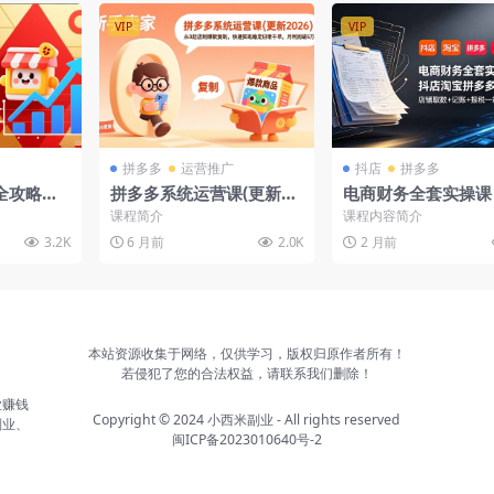
VIP
VIP
拼多多
运营推广
抖店
拼多多
全攻略，
拼多多系统运营课(更新20
电商财务全套实操课
布局、七
26)，从0起店到爆款复
店淘宝拼多多小红书
课程简介
课程内容简介
销500
制，快速实现稳定日销千
铺取数+记账+报税
3.2K
6 月前
2.0K
2 月前
单，月利润破5万
解决
本站资源收集于网络，仅供学习，版权归原作者所有！
若侵犯了您的合法权益，请联系我们删除！
业赚钱
Copyright © 2024
小西米副业
- All rights reserved
副业、
闽ICP备2023010640号-2