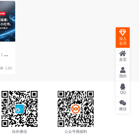
加入
会员
：抖
，店
首页
一站式
2.8K
我的
QQ
微信
站长微信
公众号领福利