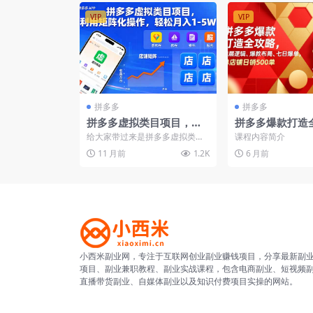
VIP
VIP
拼多多
拼多多
拼多多虚拟类目项目，利
拼多多爆款打造
用矩阵化操作，轻松月入1
底层逻辑、爆款
给大家带过来是拼多多虚拟类目
课程内容简介
-5W
日爆单，单店铺日
项目，利用矩阵化操作，轻松月
11 月前
1.2K
6 月前
入1-5W的最新打法。
单
小西米副业网，专注于互联网创业副业赚钱项目，分享最新副
项目、副业兼职教程、副业实战课程，包含电商副业、短视频
直播带货副业、自媒体副业以及知识付费项目实操的网站。