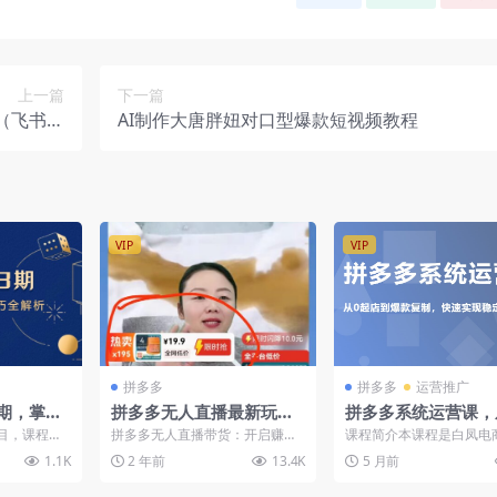
上一篇
下一篇
（飞书文
AI制作大唐胖妞对口型爆款短视频教程
档教程）
VIP
VIP
拼多多
拼多多
运营推广
期，掌握
拼多多无人直播最新玩法
拼多多系统运营课，
运营技巧
（飞书教程）
店到爆款复制，快速
目，课程包
拼多多无人直播带货：开启赚钱
课程简介本课程是白凤电
稳定日销千单
操作、客服
新机遇 首先不要做一夜暴富的
更新至2026年1月的《拼
1.1K
2 年前
13.4K
5 月前
拟...
梦。不是每个人都可以成为...
销千单训练营》，是一...