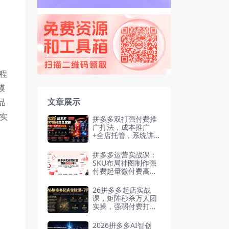
程
模
文章展示
品
实
拼多多双打强付费推
广打法，成本推广
+全店托管，系统讲
解7种付费玩法优劣
势与选择策略
拼多多运营实战课：
SKU布局神图制作强
付费起量微付费高投
产无限秒杀冷启动
26拼多多起店实战
课，矩阵秒杀万人团
实操，强弱付费打法
解决新品起量卡点-7
月
2026拼多多AI智创