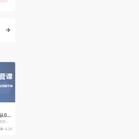
从0起
实现
商持续
多多日
4.2K