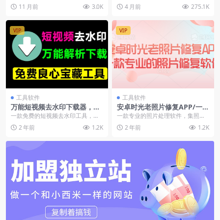
而且有个单独的证件照抠图制作使
大利亚、日本、台湾、韩国、香
11 月前
3.0K
4 月前
275.1K
用开源模型 bria...
港、英国、...
VIP
VIP
工具软件
工具软件
万能短视频去水印下载器，含
安卓时光老照片修复APP/一款
多功能实用工具
专业的照片修复软件
一款免费的短视频去水印工具，可
一款专业的照片处理软件，集照片
以帮助我们去除X音、X手、x红S等
修复还原、年龄变化、卡通特效、
2 年前
1.2K
2 年前
1.2K
平台所下载视频/...
老年婚纱照、AI绘画...