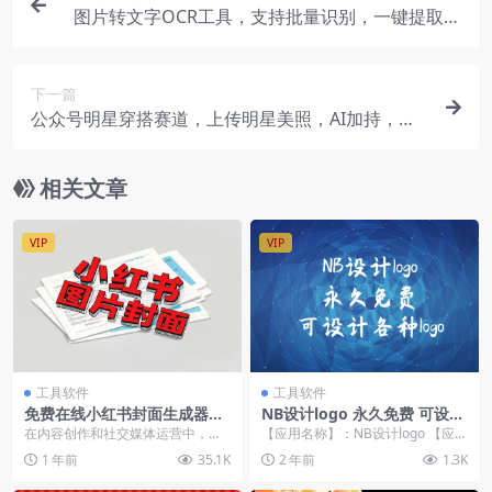
图片转文字OCR工具，支持批量识别，一键提取图
片文字
下一篇
公众号明星穿搭赛道，上传明星美照，AI加持，小
白也能日入500+
相关文章
VIP
VIP
工具软件
工具软件
免费在线小红书封面生成器，
NB设计logo 永久免费 可设计
批量操作，快速出图，无需注
各种logo
在内容创作和社交媒体运营中，吸
【应用名称】：NB设计logo 【应用
册！【在线工具】
引人的图片封面是成功的关键之
包名】：com.linbao.logosj...
1 年前
35.1K
2 年前
1.3K
一。今天，我要为大家介...