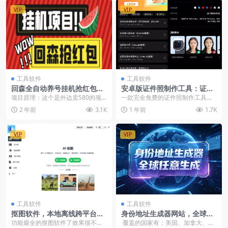
VIP
VIP
工具软件
工具软件
回森全自动养号挂机抢红包项
安卓版证件照制作工具：证件
目，单号一天5-10+【自动脚
照制作无广告
项目原理：这个是外边卖580的项
一款完全免费的证件照制作工具内
本+使用教程】【已破解】
目！！利用脚本进入回森直播间抢
置了多种常用的尺寸选择你要的证
2 年前
3.1K
1 年前
1.7K
红包，脚本全自动抢...
件照尺寸，再选择照片...
VIP
VIP
工具软件
工具软件
抠图软件，本地离线跨平台一
身份地址生成器网站，全球任
键AI抠图
意生成-在线工具
功能最全的抠图软件了效果很不错
覆盖的国家有：美国、加拿大、澳