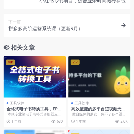
小红书抄书项目，适合业余时间搬砖挣钱
下一篇
拼多多高阶运营系统课（更新9月）
相关文章
VIP
VIP
工具软件
工具软件
全格式电子书转换工具，EPU
高效便捷的多平台短视频无水
B/AZW3/MOBI/DOCX/PDF/
印下载工具：批量下载、绿色
本款专业级电子书格式转换器支持
做自媒体的朋友，免不了各个视频
TXT互换
便携
六大主流文档格式互转功能，包含
平台找素材，找到素材直接保存会
1 年前
630
1 年前
2.6K
EPU...
有平台水...