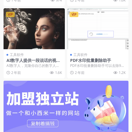
1 年前
974
2 年前
1.6K
理依托于微信的转账功...
VIP
VIP
工具软件
工具软件
AI数字人提供一段说话的视频
PDF水印批量删除助手
生成专属数字人
AI数字人，克隆你自己的数字人，
PDF水印批量删除助手可以去除99.
生成专属数字人上传一段说话的视
9%的PDF水印。例如：XObject水
2 年前
1.6K
2 年前
1.2K
频，克隆成数字人视...
印（...