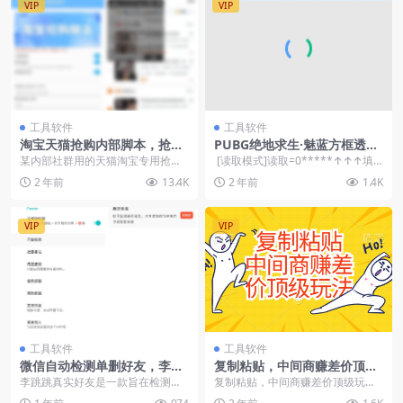
VIP
VIP
工具软件
工具软件
淘宝天猫抢购内部脚本，抢茅
PUBG绝地求生·魅蓝方框透视
台必备，释放双手自动挂机
自瞄辅助v7.7
某内部社群用的天猫淘宝专用抢购
[读取模式]读取=0*****↑↑↑填
【无使用教程】
撸货脚本款嘎嘎好用的商品秒杀辅
写需要设置的读取方式[写入模式...
2 年前
13.4K
2 年前
1.4K
助，不用担心总是因为...
VIP
VIP
工具软件
工具软件
微信自动检测单删好友，李跳
复制粘贴，中间商赚差价顶级
跳真实好友5.0版本发布
玩法，零成本，硬通货
李跳跳真实好友是一款旨在检测微
复制粘贴，中间商赚差价顶级玩
信好友关系的应用程序，其核心原
法，零成本，硬通货