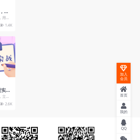
，轻
，用户
是观众
1.4K
..
加入
会员
货实战
号卖
首页
，立即
资料素
2.6K
我的
QQ