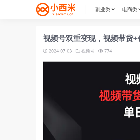
副业类
电商类
视频号双重变现，视频带货+创
2024-07-03
视频号
774