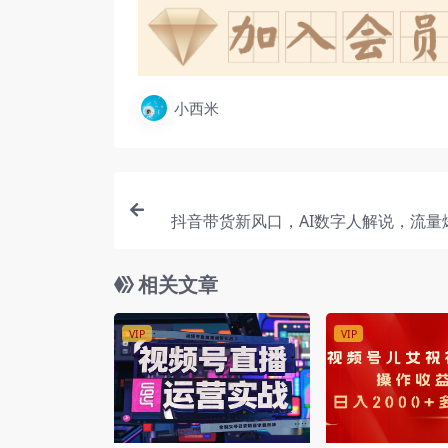
小西米
抖音带货新风口，AI数字人解说，流量
白也能
相关文章
VIP
VIP