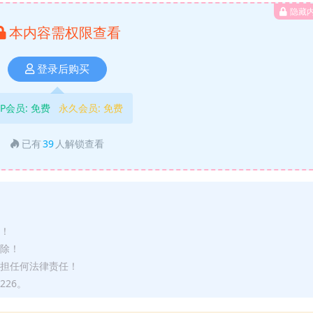
隐藏
本内容需权限查看
登录后购买
IP会员:
免费
永久会员:
免费
已有
39
人解锁查看
途！
删除！
承担任何法律责任！
226。