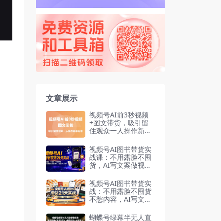
文章展示
视频号AI前3秒视频
+图文带货，吸引留
住观众一人操作新手
起号（飞书文档）
视频号AI图书带货实
战课：不用露脸不囤
货，AI写文案做视频
挂小黄车，佣金50%
+爆单
视频号AI图书带货实
战：不用露脸不囤货
不愁内容，AI写文案
做视频挂小黄车，佣
金50%+爆单
蝴蝶号绿幕半无人直