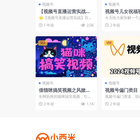
视频号
视频号
【视频号直播运营实战】
视频号儿女祝福
百万GMV背后的策略拆解
单操作收益稳定，
🌟【视频号直播运营实战】百万
今天给大家拆解一个
与入局建议【飞书文档教
00+，多赛道可
GMV背后的策略拆解与入局建议
动性的视频号儿女祝
1 年前
2.0K
2 年前
作为一名资深的视频号直...
目。
程】
VIP
VIP
视频号
视频号
借猫咪搞笑视频之风掀视
视频号偏门类目
频号爆笑故事，无门槛快
流实拍内容简单
全网热推的猫咪搞笑视频，引发
视频号偏门赛道，现
速入门!
爆笑故事风潮，多平台适用，轻
不怎么接触网络的，
2 年前
1.1K
2 年前
松实现日赚四位数，无门槛...
到一鱼俩吃，可以做分成