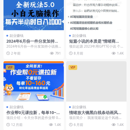
副业赚钱
副业赚钱
2024年6月份一件分发加持小
短篇小说的本质是“情绪商
说推文暴力玩法 新手小白无脑
品”，AI辅助写作、从拆解到
2024年6月份一件分发加持小说推
项目起源 2023年用GPT写小说 个
操作日入1000+
变现的SOP完整流程（飞书文
文暴力玩法 新手小白无脑操作日入
人基本情况：10年产品经理5年AI
2 年前
791
8 月前
1.4K
档教程）
1000+ 不...
产品经理...
VIP
VIP
副业赚钱
副业赚钱
作业帮0元课拉新，每单10~16
情绪放大镜黑白线条动画风格
0元，转化率越高佣金率越高
视频，20个视频涨粉30万
项目介绍：今天分享的是作业帮 0
项目简介： 我发现最近这个风格的
元课推广！这是个既能帮到家长和
视频流量挺大，跟之前爆火的火柴
12 月前
1.4K
6 月前
1.4K
孩子，又能让你轻...
人哲学系列的差不多...