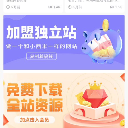
课程内容简介
项目介绍： 利用AI生成可爱的小佛
独立出片效率提升3倍
益渠道（教程详解）
陀祝福类漫画，给家人、朋友送祝
6 月前
1.4K
6 月前
1.5K
福，有多种玩法，...