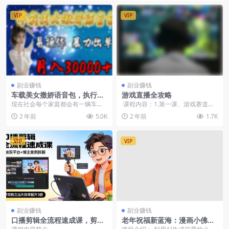
VIP
VIP
副业赚钱
副业赚钱
车载美女撒娇语音包，执行就
游戏直播全攻略
出单，月入3000＋，小白看完
现在社会每个家庭都会有一辆车，
课程内容：1.第一课、游戏赛道认
课程就能马上实操
基本上都是出门必开车，拿我来
知2.第二课、游戏直播的发展与前
2 年前
5.0K
2 年前
1.7K
说，出门不开导航我是寸...
景3...
VIP
VIP
副业赚钱
副业赚钱
口播剪辑全流程速成课，剪映
老年祝福新蓝海：漫画小佛陀
双平台+博主案例拆解，学完
创意玩法，多种玩法+多重收