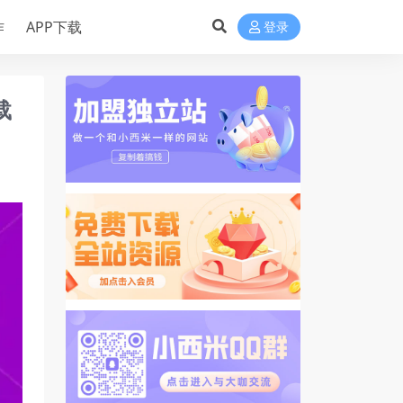
作
APP下载
登录
载