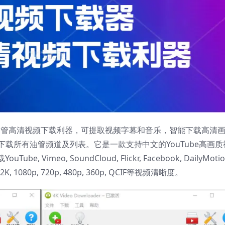
频下载器）油管高清视频下载利器，可提取视频字幕和音乐，智能下载高清
，下载所有油管频道及列表。它是一款支持中文的YouTube高画质
meo, SoundCloud, Flickr, Facebook, DailyMoti
080p, 720p, 480p, 360p, QCIF等视频清晰度。