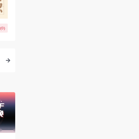
(
0
)