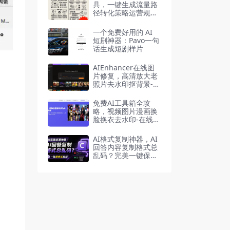
具，一键生成流量路
径转化策略运营规划
0-1全流程
一个免费好用的 AI
短剧神器：Pavo一句
话生成短剧样片
AIEnhancer在线图
片修复，高清放大老
照片去水印抠背景-在
线工具
免费AI工具箱全攻
略，视频图片漫画换
脸换衣去水印-在线工
具
AI格式复制神器，AI
回答内容复制格式总
乱码？完美一键保留
原格式复制，浏览器
插件Copy With For
mat