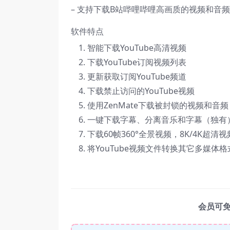
– 支持下载B站哔哩哔哩高画质的视频和音
软件特点
智能下载YouTube高清视频
下载YouTube订阅视频列表
更新获取订阅YouTube频道
下载禁止访问的YouTube视频
使用ZenMate下载被封锁的视频和音频
一键下载字幕、分离音乐和字幕（独有
下载60帧360°全景视频，8K/4K超清视
将YouTube视频文件转换其它多媒体格
会员可