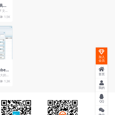
具推
片转
F 文件
本次推
1.5K
加入
会员
Tube视
首页
强大的工
ube视
1.3K
我的
QQ
微信