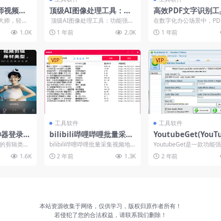
师视频制
顶级AI图像处理工具：免
高效PDF文字识别工
板安卓版
费在线绘图、抠图、无损
荐，支持一键批量图
大师，轻松
顶级AI图像处理工具：功能强
在数字化办公场景中，PD
放大【在线工具】
可编辑文本
无需任何专
大，完全免费这款AI图像处理工
内容提取需求持续增长。
1.0K
1 年前
2.0K
1 年前
一...
具集成了多...
荐的智能识别工具采用...
VIP
VIP
工具软件
工具软件
神器登录就
bilibili哔哩哔哩批量采集
YoutubeGet(You
视频地址工具
频下载转换)免费版
用的剪辑类软
bilibili哔哩哔哩批量采集视频地
YoutubeGet是一款功能
视频全都可
址工具 会员可免费获取全站资
具，专为下载和转换YouT
1.6K
2 年前
1.3K
2 年前
..
源...
频而设计...
本站资源收集于网络，仅供学习，版权归原作者所有！
若侵犯了您的合法权益，请联系我们删除！