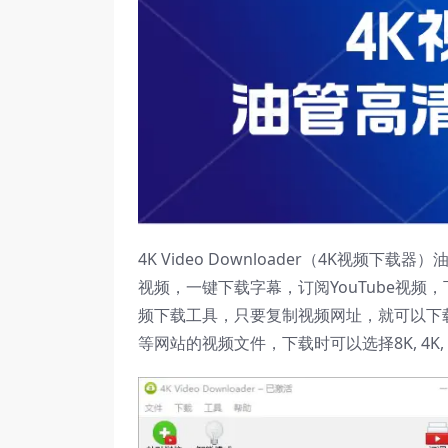
4K Video Downloader（4K视
视频，一键下载字幕，订阅YouTube视频
频下载工具，只要复制视频网址，就可以下载YouTube, Vi
等网站的视频文件，下载时可以选择8K, 4K, 2K, 1