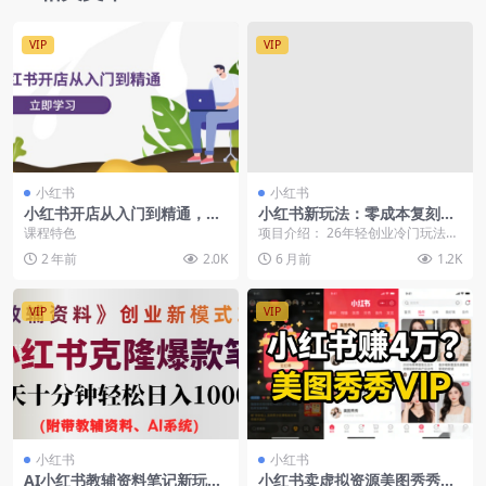
VIP
VIP
小红书
小红书
小红书开店从入门到精通，快
小红书新玩法：零成本复刻网
速掌握小红书店铺运营，实现
红小吃，日入800+的暴利项目
课程特色
项目介绍： 26年轻创业冷门玩法独
开店创收-202节课
全解析
家小吃配方玩法，小白可做，可矩
2 年前
2.0K
6 月前
1.2K
阵，一部手机轻松...
VIP
VIP
小红书
小红书
AI小红书教辅资料笔记新玩
小红书卖虚拟资源美图秀秀VI