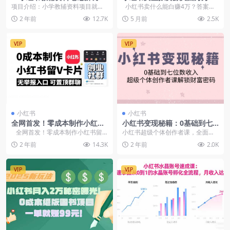
法，0门槛，一天十分钟发笔
P，轻松赚4万
项目介绍：小学教辅资料项目就是
小红书卖什么能白赚4万？答案
记轻松日入1000+（附教辅资
前端搞流量，后端卖资料 项目优
是：帮助女人P脸的美图秀秀S...
2 年前
12.7K
5 月前
2.5K
料和AI系统）
势：市场需求大 全国...
VIP
VIP
小红书
小红书
全网首发！零成本制作小红书
小红书变现秘籍：0基础到七
留V卡片，无举报入口
位数收入，超级个体创作者课
全网首发！零成本制作小红书留V
小红书超级个体创作者课，全面覆
解锁财富密码
卡片，无举报入...
盖从零到一的成长路径，包括账号
2 年前
14.3K
2 年前
2.0K
启动、内容创作（标题...
VIP
VIP