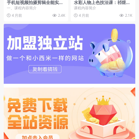
手机短视频拍摄剪辑全能实战
水彩人物上色技法课：祁煜不
课：零基础学稳定器运镜+电
知火陈登苏丹四案例跟练，提
一、课程内容简介
课程内容简介
脑剪映，从调平到高清导出
升绘画能力
4 月前
2.4K
4 月前
2.1K