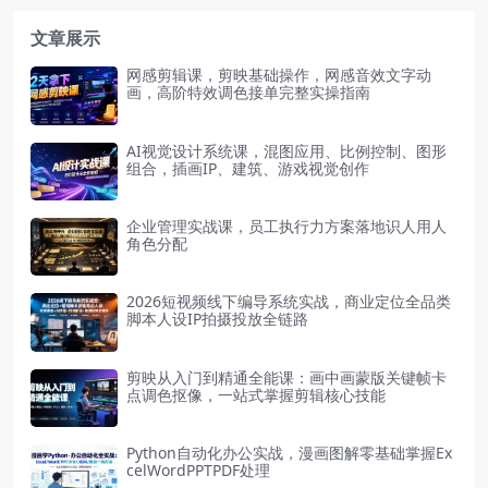
文章展示
网感剪辑课，剪映基础操作，网感音效文字动
画，高阶特效调色接单完整实操指南
AI视觉设计系统课，混图应用、比例控制、图形
组合，插画IP、建筑、游戏视觉创作
企业管理实战课，员工执行力方案落地识人用人
角色分配
2026短视频线下编导系统实战，商业定位全品类
脚本人设IP拍摄投放全链路
剪映从入门到精通全能课：画中画蒙版关键帧卡
点调色抠像，一站式掌握剪辑核心技能
Python自动化办公实战，漫画图解零基础掌握Ex
celWordPPTPDF处理