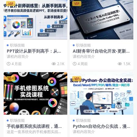
VIP
VIP
职场技能
职场技能
PPT设计从新手到高手：从基
AI财务审计自动化开发-更新：
础认知到实战案例，接单赚钱
Python+Claude Code+VB
课程内容简介
课程内容简介
技能
A，Excel/PDF/Word自动化
4 月前
2.1K
4 周前
1.5K
全流程
VIP
VIP
职场技能
职场技能
手机修图系统实战课程，通过
Python自动化办公实战，漫
具体案例手把手教学调色技
画图解零基础掌握ExcelWord
这是一套系统化的手机修图实战课
课程内容简介
巧，实现副业变现
PPTPDF处理
程，从基础人像美容、瘦身技巧到