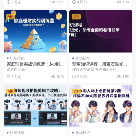
9 月前
2.5K
4 周前
1.3K
高级调色方法全面覆盖...
VIP
VIP
职场技能
职场技能
家庭理财实战训练营：从0到1
翡翠知识课程，用宝石眼光，
建体系，三阶进阶层层递进，
系统全面的看懂翡翠（22节
课程内容简介
理顺鉴赏逻辑 补充知识盲区
助你持续创造稳定睡后收入
课）
5 月前
8.0K
2 年前
1.5K
VIP
VIP
职场技能
职场技能