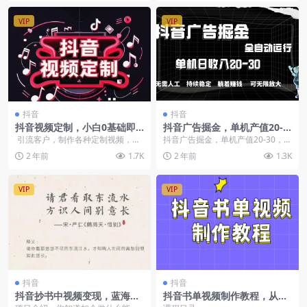
VIP
VIP
抖音
抖音
抖音视频定制，小白0基础即
抖音广告掘金，单机产值20-3
可操作
0，全程自动化操作
引流客户，制作各种定制视频，收
抖音广告掘金，单机产值20-30，全
费制作一个收10.20元不等，高需
程自动化操作
2 年前
1.7K
2 年前
1.3K
求，...
VIP
VIP
抖音
抖音
抖音抄书中视频变现，蓝海新
抖音书单视频制作教程，从PS
玩法
到剪映、PR，掌握热门原理助