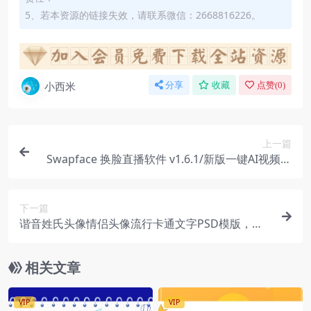
5、若本资源的链接失效，请联系微信：2668816226。
小西米
分享
收藏
点赞(
0
)
上一篇
Swapface 换脸直播软件 v1.6.1/新版一键AI视频图
片换脸神器
下一篇
谐音姓氏头像情侣头像流行卡通文字PSD模版，抖
音爆款姓氏源文件同款素材（1800+款热门源码+工
具）
相关文章
VIP
VIP