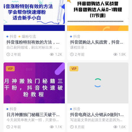
抖音
爆粉引流
抖音
抖音涨粉特别有效的方法，学
抖音团购达人实战营，抖音团
会帮你快速爆粉，适合新手小
购达人从0-1教程（11节课）
自己刷同领域，刷出对标出来，素
课程目录：
白
材源源不断 不光这种是可以，那种
2 年前
1.2K
2 年前
1.9K
小孩的，或者其他爆...
VIP
VIP
抖音
抖音
日月神搬独门秘籍三天破干粉
抖音电商达人分销从0做到100
抖音快速破千粉教程
万GMV的打工复盘（飞书文档
今天就简单教大家一招，只要你时
写这篇文章的起源主要还是因为我
教程）
间允许，一天也可以达到1000粉，
在随手发发布我做达人分销做到了1
2 年前
1.1K
8 月前
1.6K
甚至更多，粉丝数...
00万gmv然后淘...