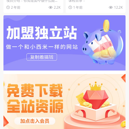
项目介绍：你知道如今做什么能赚
课程目录：
你账号快速起飞
钱吗?有个看似平凡的小项目——抖
2 年前
2.2K
1 年前
12.2K
音抄书，竟养活众多...