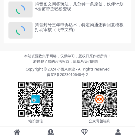
抖音图文问答玩法，几分钟一条原创，伙伴计划
+橱窗带货轻松变现
抖音封号三年申诉话术，特定沟通逻辑回复模板
打动审核（飞书文档）
本站资源收集于网络，仅供学习，版权归原作者所有！
若侵犯了您的合法权益，请联系我们删除！
Copyright © 2024
小西米副业
- All rights reserved
闽ICP备2023010640号-2
站长微信
公众号领福利