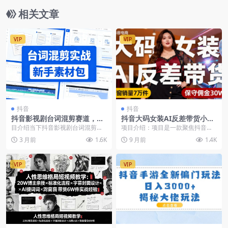
相关文章
VIP
VIP
抖音
抖音
抖音影视剧台词混剪赛道，从
抖音大码女装AI反差带货小众
基础技巧到爆款逻辑，解锁精
赛道，不用直播，每天6条作
目介绍当下抖音影视剧台词混剪赛
项目介绍：项目是一款聚焦抖音大
选收益
品，橱窗卖7万件
道流量爆棚，精选渠道专属收益可
码女装小众赛道的轻创业项目，以
3 月前
1.6K
9 月前
1.4K
观，很多人想入局分一...
“AI 生成反差素...
VIP
VIP