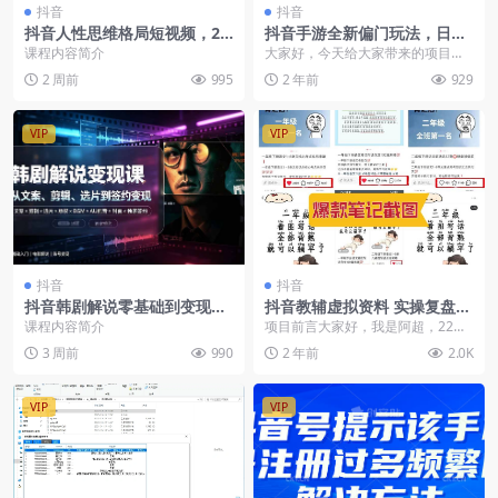
抖音
抖音
抖音人性思维格局短视频，20
抖音手游全新偏门玩法，日入
万粉博主亲授封面字幕AI提示
3000+，揭秘大佬玩法
课程内容简介
大家好，今天给大家带来的项目
词带货变现
是：抖音手游全新偏门玩法，日入3
2 周前
995
2 年前
929
000+，揭秘大佬玩...
VIP
VIP
抖音
抖音
抖音韩剧解说零基础到变现，
抖音教辅虚拟资料 实操复盘
爆款文案剪辑素材版权配音A
从拥挤赛道中打通的小众搬运
课程内容简介
项目前言大家好，我是阿超，22年
U音频封面精选签约
玩法详解
大学毕业后，通过校招做了一年多
3 周前
990
2 年前
2.0K
销售，23下半年裸...
VIP
VIP