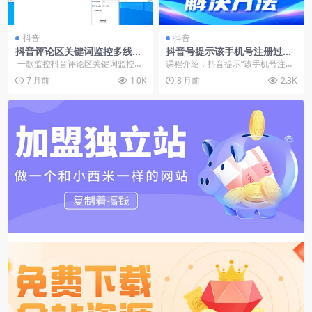
抖音
抖音
抖音评论区关键词监控多线程
抖音号提示该手机号注册过多
软件，适合评论区截流
频繁的解决方法
一款监控抖音评论区关键词监控的
课程介绍：抖音提示“该手机号注册
多线程软件，指定视频有对应关键
过多，操作频繁”通常是平台为防止
7 月前
1.0K
8 月前
2.3K
词回复后...
滥用账号而设置的...