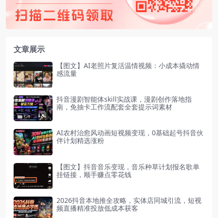
文章展示
【图文】AI老照片复活温情视频：小成本撬动情
感流量
抖音漫剧智能体skill实战课，漫剧创作落地指
南，免抽卡工作流配套全套提示词素材
AI农村治愈风动画短视频变现，0基础起号抖音伙
伴计划精选涨粉
【图文】抖音音乐变现，音乐种草计划报名歌单
挂链接，顺手赚点零花钱
2026抖音本地推全攻略，实体店同城引流，短视
频直播精准投放低成本获客