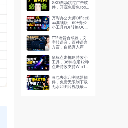
GKD自动跳过广告软
件，开源免费免root
识别点击开屏弹窗广
告
万彩办公大师OfficeB
ox离线版，60+办公
小工具PDF转换OCR
识别免费
TTS语音合成器，文
字转语音，百种语言
方言，自然真人声，
文件格式互转
鼠标点击拖尾特效小
工具，36种拖尾12种
点击特效支持Win10/
11
豆包去水印浏览器插
件，免费无限制下载
无水印图片视频最新
可用