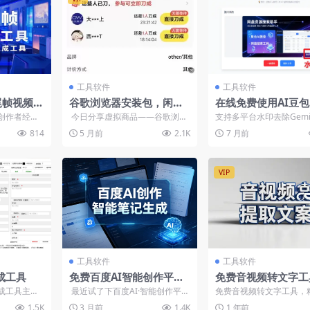
工具软件
工具软件
尾帧视频生
谷歌浏览器安装包，闲鱼
在线免费使用AI豆
附网址、教
卖出4000+的销量
Gemini等一键去
创作者经常
今日分享虚拟商品——谷歌浏览
支持多平台水印去除Gemi
书文档教
印工具
爆火的山海
器安装包可以在闲鱼卖出4000
ano Banana）、豆包
814
5 月前
2.1K
7 月前
...
+的销量！...
梦、AI...
VIP
工具软件
工具软件
成工具
免费百度AI智能创作平台
免费音视频转文字工
的笔记生成网站-在线工具
本地使用，内置Whis
成工具主要
最近试了下百度AI·智能创作平台
免费音视频转文字工具，
模型，精准提取文案
仿真的抖音
的笔记生成功能，说实话比我预
效，免部署开箱即用！你
1.5K
3 月前
1.4K
1 年前