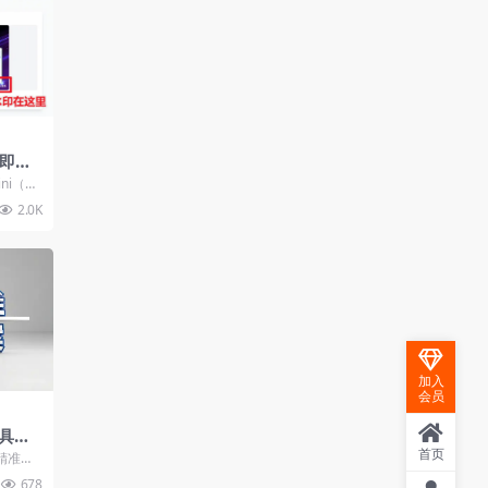
包即梦
除图片水
ni（N
、可灵、即
2.0K
加入
会员
具：
per
首页
精准高
是否在
678