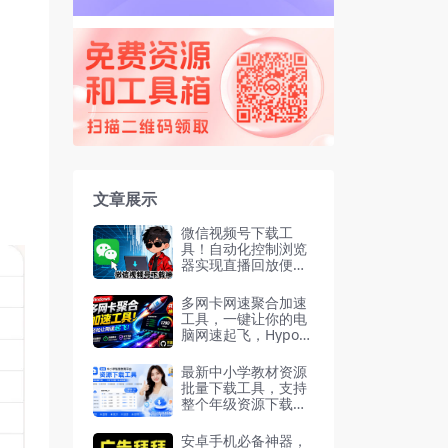
文章展示
微信视频号下载工
具！自动化控制浏览
器实现直播回放便捷
下载
多网卡网速聚合加速
工具，一键让你的电
脑网速起飞，HypoM
ux Github开源黑科
技
最新中小学教材资源
批量下载工具，支持
整个年级资源下载，
配套课件、视频、音
频高清无水印
安卓手机必备神器，