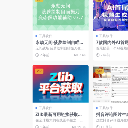
工具软件
工具软件
永劫无间·菠萝绘制自瞄振
7款国内外AI首
刀变态多功能辅助 v7.7
成工具大汇总(
无间战场·菠萝绘制自瞄振刀变态
首尾帧是一个AI视频
程和案例)【飞
多功能辅助部分电脑蓝屏或无效
会用到的功能，最近
2 年前
2.4K
2 年前
果的可自行设置读写方式...
经神兽变身、万物有灵各
学】
VIP
VIP
工具软件
工具软件
Zlib最新可用链接获取平
抖音评论图片生
台推荐，每日更新实时可
在全球最大的在线图书馆之一
这款抖音评论图片生
用Z站访问地址【在线工
——Zlib（又称Z-Library）持续
功能是快速创建高度
1 年前
15.3K
12 月前