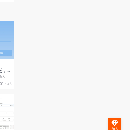
版，可
输入金
示
4.5K
加入