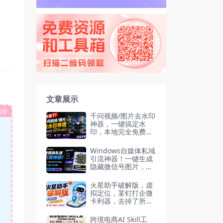
文章展示
内容
千问视频/图片去水印
神器，一键搞定水
印，本地完全免费，
浏览器拓展插件
Windows自媒体私域
引流神器！一键生成
隐藏微信号图片，支
持多种模板样式，完
全免费 隐图工坊
火星助手破解版，虚
拟定位，某钉打企微
卡利器，去掉了所有
广告，打开即用
跨境电商AI Skill工