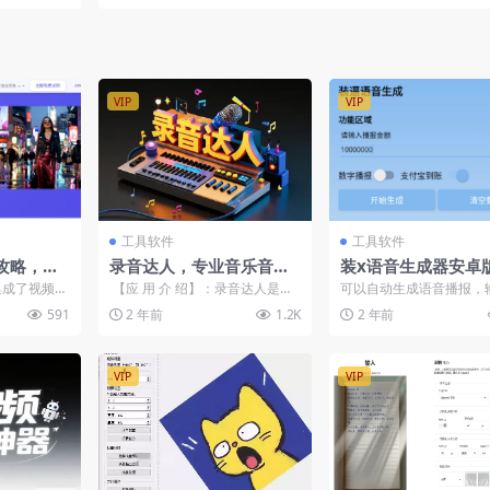
询盘+SEO
赛道，文案剪辑运营拿收益
VIP
VIP
工具软件
工具软件
攻略，视
录音达人，专业音乐音频
装x语音生成器安卓
换衣去水
剪辑，安卓高级版
以自动生成语音播报
集成了视频、
【应 用 介 绍】：录音达人是一
可以自动生成语音播报，
创作功...
款专业的录音与音频编辑应用，
额，生成支付宝到账的提
591
2 年前
1.2K
2 年前
无需登录...
音 &...
VIP
VIP