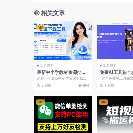
课，域名+服务器+Astra+Elementor+
相关文章
VIP
工具软件
工具软件
最新中小学教材资源批量
免费AI工具箱全
下载工具，支持整个年级
频图片漫画换脸
这是一个最新中小学资源下载工
这个免费AI工具箱
资源下载，配套课件、视
印-在线工具
具，支持批量下载，选择要的科
图片、漫画等二十多种
3 周前
964
1 周前
目、年级、版本后，可以批...
频、音频高清无水印
VIP
VIP