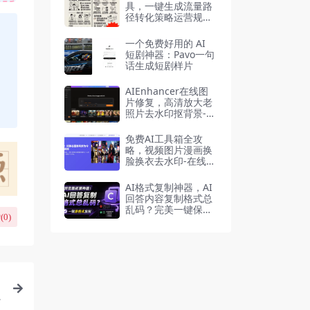
具，一键生成流量路
径转化策略运营规划
0-1全流程
一个免费好用的 AI
短剧神器：Pavo一句
话生成短剧样片
AIEnhancer在线图
片修复，高清放大老
照片去水印抠背景-在
线工具
免费AI工具箱全攻
略，视频图片漫画换
脸换衣去水印-在线工
具
AI格式复制神器，AI
回答内容复制格式总
乱码？完美一键保留
(
0
)
原格式复制，浏览器
插件Copy With For
mat