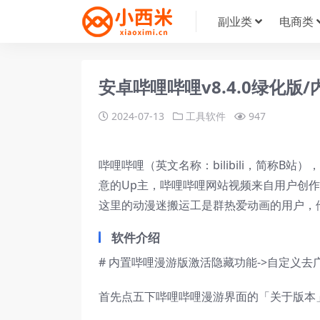
副业类
电商类
安卓哔哩哔哩v8.4.0绿化
2024-07-13
工具软件
947
哔哩哔哩（英文名称：bilibili，简称B
意的Up主，哔哩哔哩网站视频来自用户创
这里的动漫迷搬运工是群热爱动画的用户，
软件介绍
# 内置哔哩漫游版激活隐藏功能->自定义去
首先点五下哔哩哔哩漫游界面的「关于版本