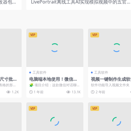
修改器包含
LivePortrait离线工具AI实现模拟视频中的五官
幻兽帕鲁)
情
VIP
VIP
工具软件
工具软件
/尺寸批量
电脑端本地使用！微信对
视频一键制作生成软
话聊天内容生成器，强大
（需自制蒙版）PC
表格的形式
🧩 项目介绍：这款微信对话聊天
软件功能导入视频文件夹
功能亲测有效！
修改，都会
内容生成器是专为模拟微信聊天
批量导入视频文件（.mp4, .a
1.2K
1 年前
13.1K
2 年前
出...
而设计的免费工具，支持...
mov）...
VIP
VIP