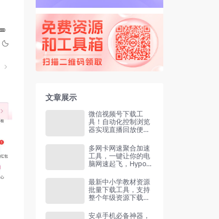
文章展示
微信视频号下载工
具！自动化控制浏览
器实现直播回放便捷
下载
多网卡网速聚合加速
工具，一键让你的电
脑网速起飞，HypoM
ux Github开源黑科
技
最新中小学教材资源
批量下载工具，支持
整个年级资源下载，
配套课件、视频、音
频高清无水印
安卓手机必备神器，