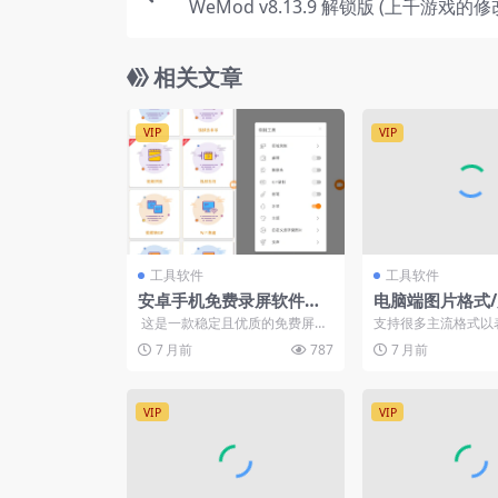
WeMod v8.13.9 解锁版 (上千游戏的
相关文章
VIP
VIP
工具软件
工具软件
安卓手机免费录屏软件，
电脑端图片格式
无时长限制，支持录制Gif
转换器工具
这是一款稳定且优质的免费屏幕
支持很多主流格式以
录制应能帮助你录制流畅清晰的
呈现主界面，所有的
7 月前
787
7 月前
屏幕视频。无...
被应用到表格上，最后导
VIP
VIP