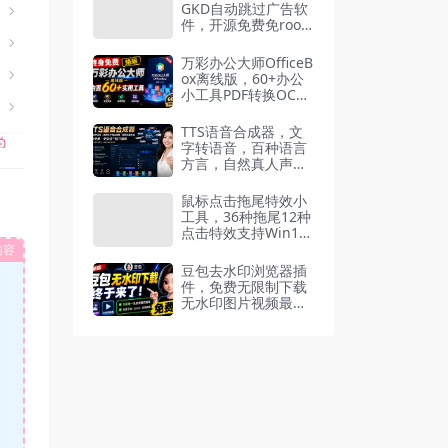
GKD自动跳过广告软
件，开源免费免root
识别点击开屏弹窗广
告
万彩办公大师OfficeB
ox离线版，60+办公
小工具PDF转换OCR
识别免费
TTS语音合成器，文
字转语音，百种语言
方言，自然真人声，
文件格式互转
鼠标点击拖尾特效小
工具，36种拖尾12种
点击特效支持Win10/
11
内容
豆包去水印浏览器插
件，免费无限制下载
无水印图片视频最新
可用